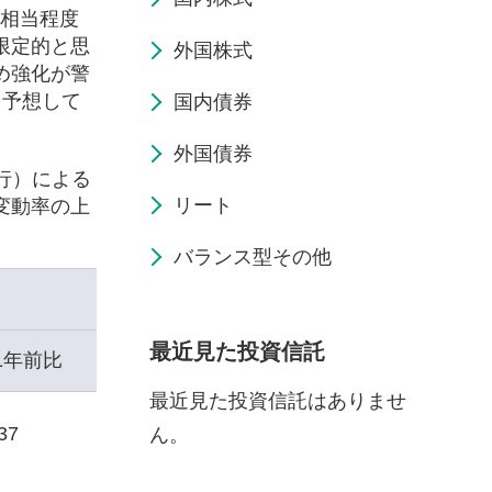
は相当程度
限定的と思
外国株式
め強化が警
を予想して
国内債券
外国債券
行）による
リート
変動率の上
バランス型その他
最近見た投資信託
1年前比
最近見た投資信託はありませ
37
ん。