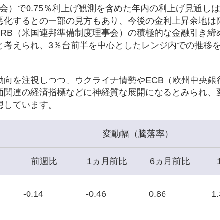
員会）で0.75％利上げ観測を含めた年内の利上げ見通し
悪化するとの一部の見方もあり、今後の金利上昇余地は
FRB（米国連邦準備制度理事会）の積極的な金融引き締
と考えられ、3％台前半を中心としたレンジ内での推移
動向を注視しつつ、ウクライナ情勢やECB（欧州中央銀
価関連の経済指標などに神経質な展開になるとみられ、
想しています。
変動幅（騰落率）
前週比
1ヵ月前比
6ヵ月前比
-0.14
-0.46
0.86
1.