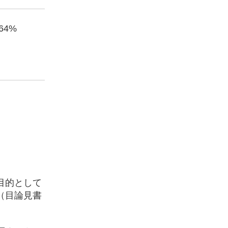
.64%
目的として
（目論見書