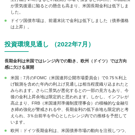
が景気後退に陥るとの懸念も高まり、米国長期金利は低下しま
した。
ドイツ国債市場は、前週末比で金利は低下しました（債券価格
は上昇）。
投資環境見通し （2022年7月）
長期金利は米国ではレンジ内での動き、欧州（ドイツ）では方向
感に欠ける展開
米国：7月のFOMC（米国連邦公開市場委員会）で0.75％利上
げ観測を含めた年内の利上げ見通しは相当程度織り込まれたと
みられます。さらに景気が悪化するとの一部の見方もあり、今
後の金利上昇余地は限定的と思われます。しかし、インフレが
高止まり、FRB（米国連邦準備制度理事会）の積極的な金融引
き締め強化が警戒される中、長期金利の低下余地も限定的と考
えられ、3％台前半を中心としたレンジ内での推移を予想して
います。
欧州：ドイツ長期金利は、米国債券市場の動向を注視しつつ、