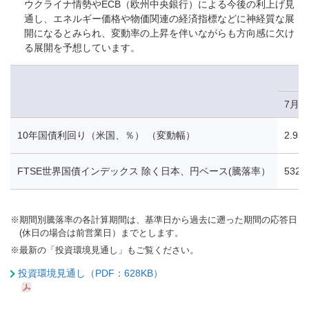
ウクライナ情勢やECB（欧州中央銀行）による今後の利上げ見
通し、エネルギー価格や物価関連の経済指標などに神経質な展
開になるとみられ、変動率の上昇を伴いながらも方向感に欠け
る展開を予想しています。
7月1
10年国債利回り（米国、％） （変動幅）
2.93
FTSE世界国債インデックス 除く日本、円ベース(騰落率）
532.
※
期間別騰落率の各計算期間は、基準日から過去に遡った期間の応答日
(休日の場合は前営業日）までとします。
※
最新の「投資環境見通し」もご覧ください。
投資環境見通し（PDF：628KB）