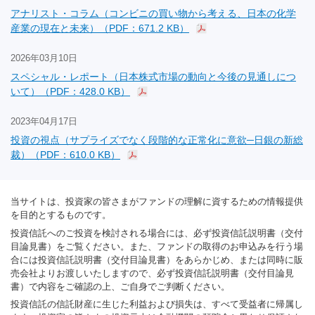
アナリスト・コラム（コンビニの買い物から考える、日本の化学
産業の現在と未来）（PDF：671.2 KB）
2026年03月10日
スペシャル・レポート（日本株式市場の動向と今後の見通しにつ
いて）（PDF：428.0 KB）
2023年04月17日
投資の視点（サプライズでなく段階的な正常化に意欲─日銀の新総
裁）（PDF：610.0 KB）
当サイトは、投資家の皆さまがファンドの理解に資するための情報提供
を目的とするものです。
投資信託へのご投資を検討される場合には、必ず投資信託説明書（交付
目論見書）をご覧ください。また、ファンドの取得のお申込みを行う場
合には投資信託説明書（交付目論見書）をあらかじめ、または同時に販
売会社よりお渡しいたしますので、必ず投資信託説明書（交付目論見
書）で内容をご確認の上、ご自身でご判断ください。
投資信託の信託財産に生じた利益および損失は、すべて受益者に帰属し