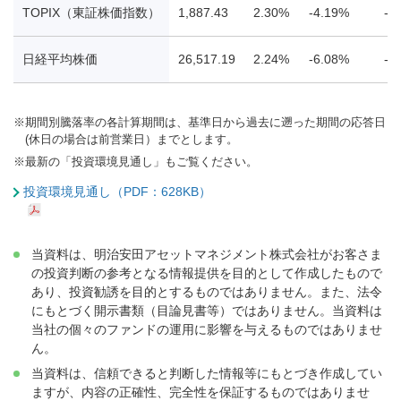
TOPIX（東証株価指数）
1,887.43
2.30%
-4.19%
-5
日経平均株価
26,517.19
2.24%
-6.08%
-6
※
期間別騰落率の各計算期間は、基準日から過去に遡った期間の応答日
(休日の場合は前営業日）までとします。
※
最新の「投資環境見通し」もご覧ください。
投資環境見通し（PDF：628KB）
当資料は、明治安田アセットマネジメント株式会社がお客さま
の投資判断の参考となる情報提供を目的として作成したもので
あり、投資勧誘を目的とするものではありません。また、法令
にもとづく開示書類（目論見書等）ではありません。当資料は
当社の個々のファンドの運用に影響を与えるものではありませ
ん。
当資料は、信頼できると判断した情報等にもとづき作成してい
ますが、内容の正確性、完全性を保証するものではありませ