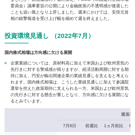
委員会）議事要旨の公開により金融政策の不透明感が後退した
ことも追い風となり上昇しました。週末にかけては、安倍元首
相の銃撃報道を受け上げ幅を縮めて週を終えました。
投資環境見通し （2022年7月）
国内株式相場は方向感に欠ける展開
企業業績については、原材料高に加えて米国および欧州景気の
先行きに対する警戒感が残りますが、経済活動再開に対する期
待に加え、円安が輸出関連企業の業績見通しを支えると考えら
れます。国内株式相場は、こうした業績見通しに加えて参議院
選挙を控えた政策期待に支えられる一方、米国および欧州景気
の先行きに対する懸念が重しとなり、方向感に欠ける展開にな
るとみています。
騰落率
7月8日
前週比
1ヵ月前比
6