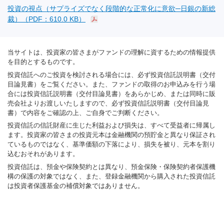
投資の視点（サプライズでなく段階的な正常化に意欲─日銀の新総
裁）（PDF：610.0 KB）
当サイトは、投資家の皆さまがファンドの理解に資するための情報提供
を目的とするものです。
投資信託へのご投資を検討される場合には、必ず投資信託説明書（交付
目論見書）をご覧ください。また、ファンドの取得のお申込みを行う場
合には投資信託説明書（交付目論見書）をあらかじめ、または同時に販
売会社よりお渡しいたしますので、必ず投資信託説明書（交付目論見
書）で内容をご確認の上、ご自身でご判断ください。
投資信託の信託財産に生じた利益および損失は、すべて受益者に帰属し
ます。投資家の皆さまの投資元本は金融機関の預貯金と異なり保証され
ているものではなく、基準価額の下落により、損失を被り、元本を割り
込むおそれがあります。
投資信託は、預金や保険契約とは異なり、預金保険・保険契約者保護機
構の保護の対象ではなく、また、登録金融機関から購入された投資信託
は投資者保護基金の補償対象ではありません。