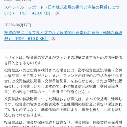
スペシャル・レポート（日本株式市場の動向と今後の見通しにつ
いて）（PDF：428.0 KB）
2023年04月17日
投資の視点（サプライズでなく段階的な正常化に意欲─日銀の新総
裁）（PDF：610.0 KB）
当サイトは、投資家の皆さまがファンドの理解に資するための情報提供
を目的とするものです。
投資信託へのご投資を検討される場合には、必ず投資信託説明書（交付
目論見書）をご覧ください。また、ファンドの取得のお申込みを行う場
合には投資信託説明書（交付目論見書）をあらかじめ、または同時に販
売会社よりお渡しいたしますので、必ず投資信託説明書（交付目論見
書）で内容をご確認の上、ご自身でご判断ください。
投資信託の信託財産に生じた利益および損失は、すべて受益者に帰属し
ます。投資家の皆さまの投資元本は金融機関の預貯金と異なり保証され
ているものではなく、基準価額の下落により、損失を被り、元本を割り
込むおそれがあります。
投資信託は、預金や保険契約とは異なり、預金保険・保険契約者保護機