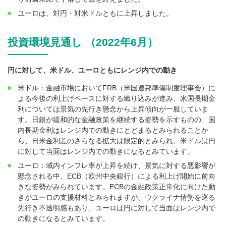
ユーロは、対円・対米ドルともに上昇しました。
投資環境見通し （2022年6月）
円に対して、米ドル、ユーロともにレンジ内での動き
米ドル：金融市場においてFRB（米国連邦準備制度理事会）に
よる今後の利上げペースに対する織り込みが進み、米国長期金
利については景気の先行き懸念から上昇傾向が一服していま
す。日銀が緩和的な金融政策を継続する姿勢を示すものの、国
内長期金利はレンジ内での動きにとどまるとみられることか
ら、日米金利差のさらなる拡大は限定的とみられ、米ドルは円
に対して当面はレンジ内での動きになるとみています。
ユーロ：域内インフレ率が上昇を続け、景気に対する悪影響が
懸念される中、ECB（欧州中央銀行）による利上げ開始に前向
きな姿勢がみられています。ECBの金融政策正常化に向けた動
きがユーロの支援材料とみられますが、ウクライナ情勢を巡る
先行き不透明感もあり、ユーロは円に対して当面はレンジ内で
の動きになるとみています。