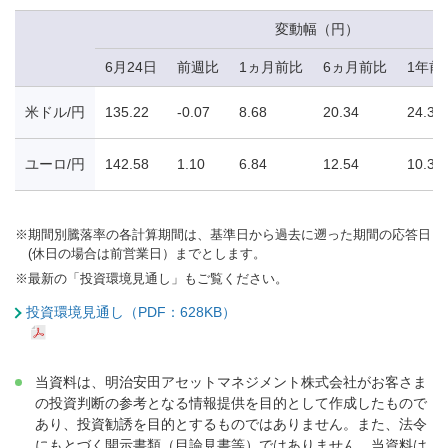
変動幅（円）
6月24日
前週比
1ヵ月前比
6ヵ月前比
1年前
米ドル/円
135.22
-0.07
8.68
20.34
24.37
ユーロ/円
142.58
1.10
6.84
12.54
10.38
※
期間別騰落率の各計算期間は、基準日から過去に遡った期間の応答日
(休日の場合は前営業日）までとします。
※
最新の「投資環境見通し」もご覧ください。
投資環境見通し（PDF：628KB）
当資料は、明治安田アセットマネジメント株式会社がお客さま
の投資判断の参考となる情報提供を目的として作成したもので
あり、投資勧誘を目的とするものではありません。また、法令
にもとづく開示書類（目論見書等）ではありません。当資料は