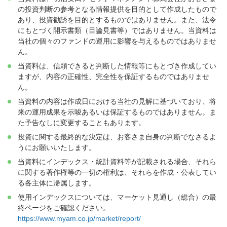
の投資判断の参考となる情報提供を目的として作成したもので
あり、投資勧誘を目的とするものではありません。また、法令
にもとづく開示書類（目論見書等）ではありません。当資料は
当社の個々のファンドの運用に影響を与えるものではありませ
ん。
当資料は、信頼できると判断した情報等にもとづき作成してい
ますが、内容の正確性、完全性を保証するものではありませ
ん。
当資料の内容は作成日における当社の見解に基づいており、将
来の運用成果を示唆あるいは保証するものではありません。ま
た予告なしに変更することもあります。
投資に関する最終的な決定は、お客さま自身の判断でなさるよ
うにお願いいたします。
当資料にインデックス・統計資料等が記載される場合、それら
に関する著作権等の一切の権利は、それらを作成・公表してい
る各主体に帰属します。
使用インデックスについては、マーケット見通し（総合）の最
終ページをご確認ください。
https://www.myam.co.jp/market/report/