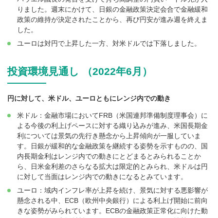
りました。週末にかけて、日銀の金融政策決定会合で金融緩和
政策の維持が決定されたことから、再び円安が進み週を終えま
した。
ユーロは対円で上昇した一方、対米ドルでは下落しました。
投資環境見通し （2022年6月）
円に対して、米ドル、ユーロともにレンジ内での動き
米ドル：金融市場においてFRB（米国連邦準備制度理事会）に
よる今後の利上げペースに対する織り込みが進み、米国長期金
利については景気の先行き懸念から上昇傾向が一服していま
す。日銀が緩和的な金融政策を継続する姿勢を示すものの、国
内長期金利はレンジ内での動きにとどまるとみられることか
ら、日米金利差のさらなる拡大は限定的とみられ、米ドルは円
に対して当面はレンジ内での動きになるとみています。
ユーロ：域内インフレ率が上昇を続け、景気に対する悪影響が
懸念される中、ECB（欧州中央銀行）による利上げ開始に前向
きな姿勢がみられています。ECBの金融政策正常化に向けた動