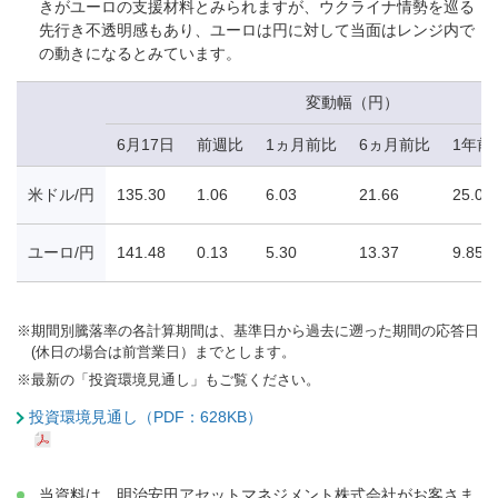
きがユーロの支援材料とみられますが、ウクライナ情勢を巡る
先行き不透明感もあり、ユーロは円に対して当面はレンジ内で
の動きになるとみています。
変動幅（円）
6月17日
前週比
1ヵ月前比
6ヵ月前比
1年前
米ドル/円
135.30
1.06
6.03
21.66
25.07
ユーロ/円
141.48
0.13
5.30
13.37
9.85
※
期間別騰落率の各計算期間は、基準日から過去に遡った期間の応答日
(休日の場合は前営業日）までとします。
※
最新の「投資環境見通し」もご覧ください。
投資環境見通し（PDF：628KB）
当資料は、明治安田アセットマネジメント株式会社がお客さま