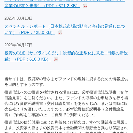
産業の現在と未来）（PDF：671.2 KB）
2026年03月10日
スペシャル・レポート（日本株式市場の動向と今後の見通しにつ
いて）（PDF：428.0 KB）
2023年04月17日
投資の視点（サプライズでなく段階的な正常化に意欲─日銀の新総
裁）（PDF：610.0 KB）
当サイトは、投資家の皆さまがファンドの理解に資するための情報提供
を目的とするものです。
投資信託へのご投資を検討される場合には、必ず投資信託説明書（交付
目論見書）をご覧ください。また、ファンドの取得のお申込みを行う場
合には投資信託説明書（交付目論見書）をあらかじめ、または同時に販
売会社よりお渡しいたしますので、必ず投資信託説明書（交付目論見
書）で内容をご確認の上、ご自身でご判断ください。
投資信託の信託財産に生じた利益および損失は、すべて受益者に帰属し
ます。投資家の皆さまの投資元本は金融機関の預貯金と異なり保証され