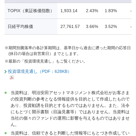
TOPIX（東証株価指数）
1,933.14
2.43%
1.83%
-1
日経平均株価
27,761.57
3.66%
3.52%
-0
※
期間別騰落率の各計算期間は、基準日から過去に遡った期間の応答日
(休日の場合は前営業日）までとします。
※
最新の「投資環境見通し」もご覧ください。
投資環境見通し（PDF：628KB）
当資料は、明治安田アセットマネジメント株式会社がお客さま
の投資判断の参考となる情報提供を目的として作成したもので
あり、投資勧誘を目的とするものではありません。また、法令
にもとづく開示書類（目論見書等）ではありません。当資料は
当社の個々のファンドの運用に影響を与えるものではありませ
ん。
当資料は、信頼できると判断した情報等にもとづき作成してい