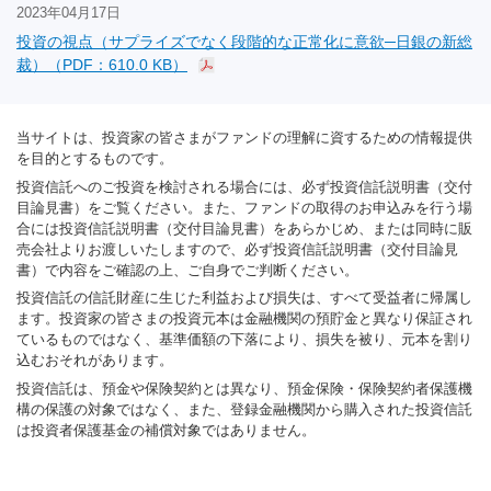
2023年04月17日
投資の視点（サプライズでなく段階的な正常化に意欲─日銀の新総
裁）（PDF：610.0 KB）
当サイトは、投資家の皆さまがファンドの理解に資するための情報提供
を目的とするものです。
投資信託へのご投資を検討される場合には、必ず投資信託説明書（交付
目論見書）をご覧ください。また、ファンドの取得のお申込みを行う場
合には投資信託説明書（交付目論見書）をあらかじめ、または同時に販
売会社よりお渡しいたしますので、必ず投資信託説明書（交付目論見
書）で内容をご確認の上、ご自身でご判断ください。
投資信託の信託財産に生じた利益および損失は、すべて受益者に帰属し
ます。投資家の皆さまの投資元本は金融機関の預貯金と異なり保証され
ているものではなく、基準価額の下落により、損失を被り、元本を割り
込むおそれがあります。
投資信託は、預金や保険契約とは異なり、預金保険・保険契約者保護機
構の保護の対象ではなく、また、登録金融機関から購入された投資信託
は投資者保護基金の補償対象ではありません。