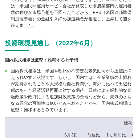
は、米国民間雇用サービス会社が発表した非農業部門の雇用者
数の伸びが市場予想を下回ったことから、FRB（米国連邦準備
制度理事会）の金融引き締め加速懸念が後退し、上昇して週を
終えました。
投資環境見通し （2022年6月）
国内株式相場は底堅く推移すると予想
国内株式相場は、米国や欧州の不安定な景気動向から上値は抑
えられやすい状況です。しかし、国内では、企業業績の上振れ
が期待されることや大規模な自社株買い、海外に比べて出遅れ
感のあった経済活動再開に対する期待、日銀による緩和的な金
融政策や政府による追加財政政策の余地などから、景気のさら
なる悪化の可能性は低いとみられることから、国内株式相場は
底堅く推移するとみています。
騰落率
6月3日
前週比
1ヵ月前比
6