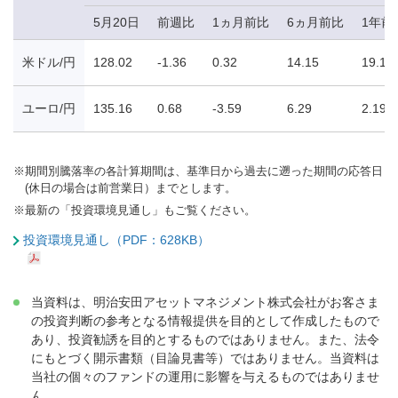
5月20日
前週比
1ヵ月前比
6ヵ月前比
1年前
米ドル/円
128.02
-1.36
0.32
14.15
19.17
ユーロ/円
135.16
0.68
-3.59
6.29
2.19
※
期間別騰落率の各計算期間は、基準日から過去に遡った期間の応答日
(休日の場合は前営業日）までとします。
※
最新の「投資環境見通し」もご覧ください。
投資環境見通し（PDF：628KB）
当資料は、明治安田アセットマネジメント株式会社がお客さま
の投資判断の参考となる情報提供を目的として作成したもので
あり、投資勧誘を目的とするものではありません。また、法令
にもとづく開示書類（目論見書等）ではありません。当資料は
当社の個々のファンドの運用に影響を与えるものではありませ
ん。