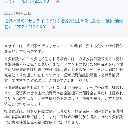
いて）（PDF：428.0 KB）
2023年04月17日
投資の視点（サプライズでなく段階的な正常化に意欲─日銀の新総
裁）（PDF：610.0 KB）
当サイトは、投資家の皆さまがファンドの理解に資するための情報提供
を目的とするものです。
投資信託へのご投資を検討される場合には、必ず投資信託説明書（交付
目論見書）をご覧ください。また、ファンドの取得のお申込みを行う場
合には投資信託説明書（交付目論見書）をあらかじめ、または同時に販
売会社よりお渡しいたしますので、必ず投資信託説明書（交付目論見
書）で内容をご確認の上、ご自身でご判断ください。
投資信託の信託財産に生じた利益および損失は、すべて受益者に帰属し
ます。投資家の皆さまの投資元本は金融機関の預貯金と異なり保証され
ているものではなく、基準価額の下落により、損失を被り、元本を割り
込むおそれがあります。
投資信託は、預金や保険契約とは異なり、預金保険・保険契約者保護機
構の保護の対象ではなく、また、登録金融機関から購入された投資信託
は投資者保護基金の補償対象ではありません。