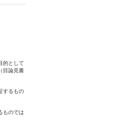
目的として
（目論見書
証するもの
るものでは