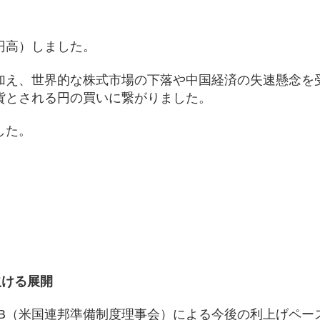
円高）しました。
加え、世界的な株式市場の下落や中国経済の失速懸念を
貨とされる円の買いに繋がりました。
した。
）
欠ける展開
RB（米国連邦準備制度理事会）による今後の利上げペー