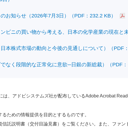
知らせ（2026年7月3日）（PDF：232.2 KB）
ビニの買い物から考える、日本の化学産業の現在と未来）（
本株式市場の動向と今後の見通しについて）（PDF：428
なく段階的な正常化に意欲─日銀の新総裁）（PDF：610
アドビシステムズ社が配布しているAdobe Acrobat Reader®が
するための情報提供を目的とするものです。
資信託説明書（交付目論見書）をご覧ください。また、ファン