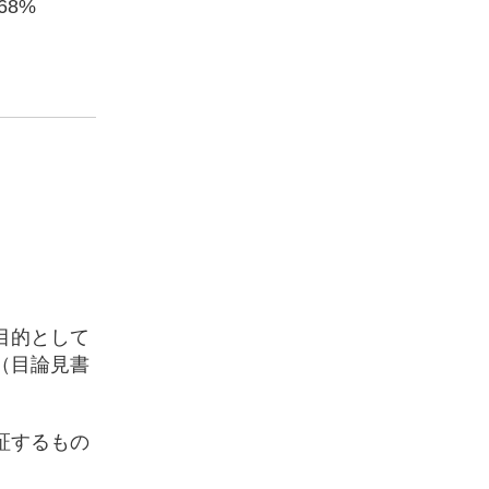
.68%
目的として
（目論見書
証するもの