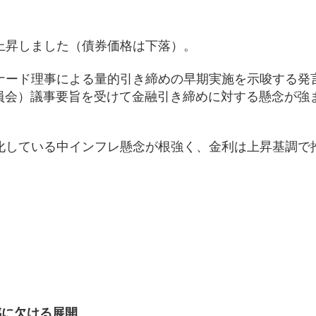
上昇しました（債券価格は下落）。
ナード理事による量的引き締めの早期実施を示唆する発
委員会）議事要旨を受けて金融引き締めに対する懸念が強
化している中インフレ懸念が根強く、金利は上昇基調で
）
感に欠ける展開