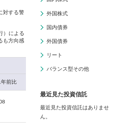
に対する警
外国株式
国内債券
行）による
るも方向感
外国債券
リート
バランス型その他
1年前比
最近見た投資信託
08
最近見た投資信託はありませ
ん。