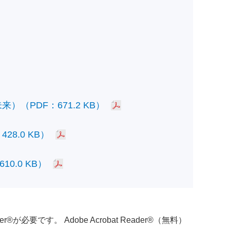
PDF：671.2 KB）
.0 KB）
.0 KB）
必要です。 Adobe Acrobat Reader®（無料）