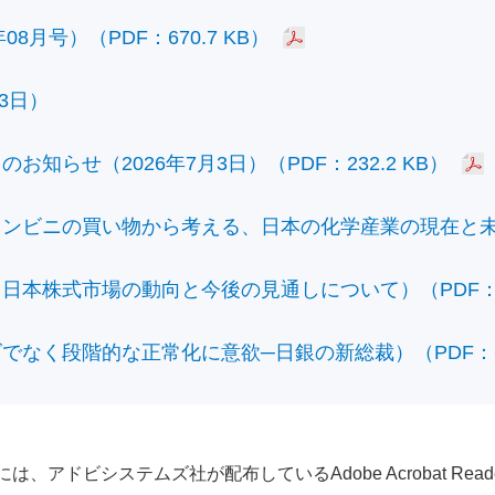
8月号）（PDF：670.7 KB）
3日）
知らせ（2026年7月3日）（PDF：232.2 KB）
ビニの買い物から考える、日本の化学産業の現在と未来）（
本株式市場の動向と今後の見通しについて）（PDF：428
なく段階的な正常化に意欲─日銀の新総裁）（PDF：610
アドビシステムズ社が配布しているAdobe Acrobat Reader®が