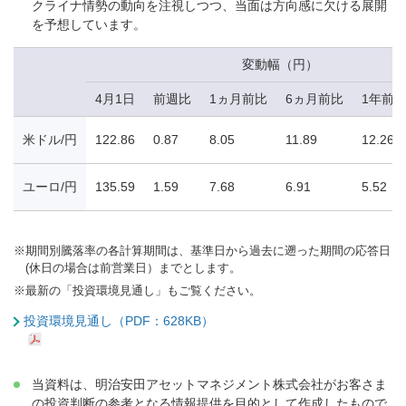
クライナ情勢の動向を注視しつつ、当面は方向感に欠ける展開
を予想しています。
変動幅（円）
4月1日
前週比
1ヵ月前比
6ヵ月前比
1年前
米ドル/円
122.86
0.87
8.05
11.89
12.26
ユーロ/円
135.59
1.59
7.68
6.91
5.52
※
期間別騰落率の各計算期間は、基準日から過去に遡った期間の応答日
(休日の場合は前営業日）までとします。
※
最新の「投資環境見通し」もご覧ください。
投資環境見通し（PDF：628KB）
当資料は、明治安田アセットマネジメント株式会社がお客さま
の投資判断の参考となる情報提供を目的として作成したもので