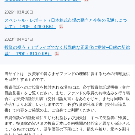
2026年03月10日
スペシャル・レポート（日本株式市場の動向と今後の見通しにつ
いて）（PDF：428.0 KB）
2023年04月17日
投資の視点（サプライズでなく段階的な正常化に意欲─日銀の新総
裁）（PDF：610.0 KB）
当サイトは、投資家の皆さまがファンドの理解に資するための情報提供
を目的とするものです。
投資信託へのご投資を検討される場合には、必ず投資信託説明書（交付
目論見書）をご覧ください。また、ファンドの取得のお申込みを行う場
合には投資信託説明書（交付目論見書）をあらかじめ、または同時に販
売会社よりお渡しいたしますので、必ず投資信託説明書（交付目論見
書）で内容をご確認の上、ご自身でご判断ください。
投資信託の信託財産に生じた利益および損失は、すべて受益者に帰属し
ます。投資家の皆さまの投資元本は金融機関の預貯金と異なり保証され
ているものではなく、基準価額の下落により、損失を被り、元本を割り
込むおそれがあります。