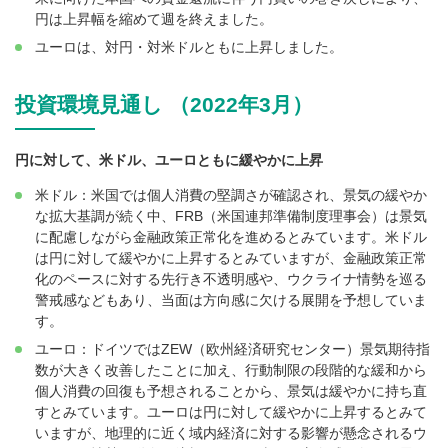
円は上昇幅を縮めて週を終えました。
ユーロは、対円・対米ドルともに上昇しました。
投資環境見通し （2022年3月）
円に対して、米ドル、ユーロともに緩やかに上昇
米ドル：米国では個人消費の堅調さが確認され、景気の緩やか
な拡大基調が続く中、FRB（米国連邦準備制度理事会）は景気
に配慮しながら金融政策正常化を進めるとみています。米ドル
は円に対して緩やかに上昇するとみていますが、金融政策正常
化のペースに対する先行き不透明感や、ウクライナ情勢を巡る
警戒感などもあり、当面は方向感に欠ける展開を予想していま
す。
ユーロ：ドイツではZEW（欧州経済研究センター）景気期待指
数が大きく改善したことに加え、行動制限の段階的な緩和から
個人消費の回復も予想されることから、景気は緩やかに持ち直
すとみています。ユーロは円に対して緩やかに上昇するとみて
いますが、地理的に近く域内経済に対する影響が懸念されるウ