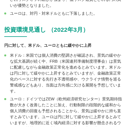
いが優勢となりました。
ユーロは、対円・対米ドルともに下落しました。
投資環境見通し （2022年3月）
円に対して、米ドル、ユーロともに緩やかに上昇
米ドル：米国では個人消費の堅調さが確認され、景気の緩やか
な拡大基調が続く中、FRB（米国連邦準備制度理事会）は景気
に配慮しながら金融政策正常化を進めるとみています。米ドル
は円に対して緩やかに上昇するとみていますが、金融政策正常
化のペースに対する先行き不透明感や、ウクライナ情勢を巡る
警戒感などもあり、当面は方向感に欠ける展開を予想していま
す。
ユーロ：ドイツではZEW（欧州経済研究センター）景気期待指
数が大きく改善したことに加え、行動制限の段階的な緩和から
個人消費の回復も予想されることから、景気は緩やかに持ち直
すとみています。ユーロは円に対して緩やかに上昇するとみて
いますが、地理的に近く域内経済に対する影響が懸念されるウ