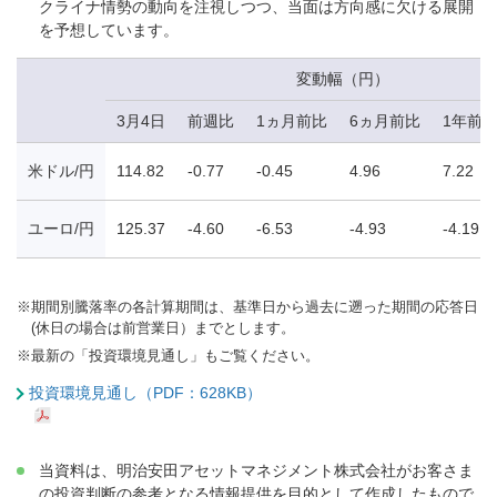
クライナ情勢の動向を注視しつつ、当面は方向感に欠ける展開
を予想しています。
変動幅（円）
3月4日
前週比
1ヵ月前比
6ヵ月前比
1年前
米ドル/円
114.82
-0.77
-0.45
4.96
7.22
ユーロ/円
125.37
-4.60
-6.53
-4.93
-4.19
※
期間別騰落率の各計算期間は、基準日から過去に遡った期間の応答日
(休日の場合は前営業日）までとします。
※
最新の「投資環境見通し」もご覧ください。
投資環境見通し（PDF：628KB）
当資料は、明治安田アセットマネジメント株式会社がお客さま
の投資判断の参考となる情報提供を目的として作成したもので