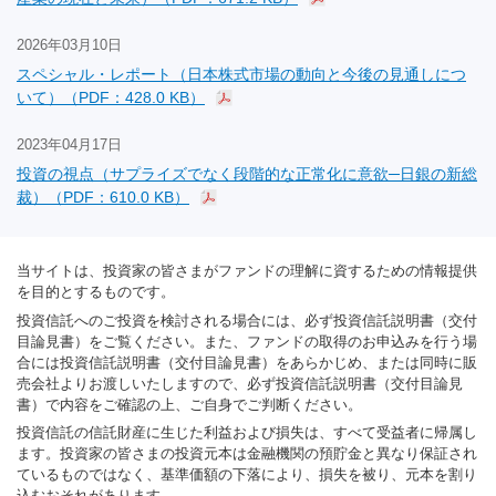
2026年03月10日
スペシャル・レポート（日本株式市場の動向と今後の見通しにつ
いて）（PDF：428.0 KB）
2023年04月17日
投資の視点（サプライズでなく段階的な正常化に意欲─日銀の新総
裁）（PDF：610.0 KB）
当サイトは、投資家の皆さまがファンドの理解に資するための情報提供
を目的とするものです。
投資信託へのご投資を検討される場合には、必ず投資信託説明書（交付
目論見書）をご覧ください。また、ファンドの取得のお申込みを行う場
合には投資信託説明書（交付目論見書）をあらかじめ、または同時に販
売会社よりお渡しいたしますので、必ず投資信託説明書（交付目論見
書）で内容をご確認の上、ご自身でご判断ください。
投資信託の信託財産に生じた利益および損失は、すべて受益者に帰属し
ます。投資家の皆さまの投資元本は金融機関の預貯金と異なり保証され
ているものではなく、基準価額の下落により、損失を被り、元本を割り
込むおそれがあります。