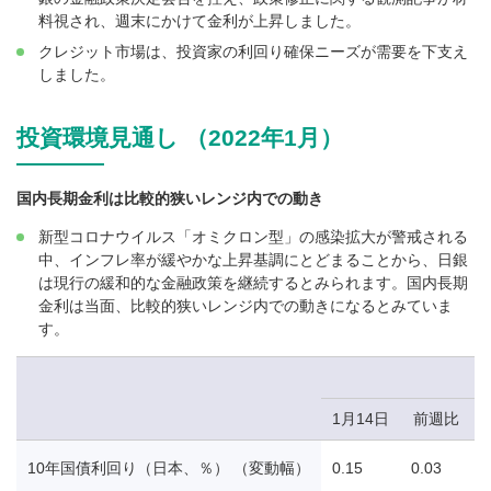
料視され、週末にかけて金利が上昇しました。
クレジット市場は、投資家の利回り確保ニーズが需要を下支え
しました。
投資環境見通し （2022年1月）
国内長期金利は比較的狭いレンジ内での動き
新型コロナウイルス「オミクロン型」の感染拡大が警戒される
中、インフレ率が緩やかな上昇基調にとどまることから、日銀
は現行の緩和的な金融政策を継続するとみられます。国内長期
金利は当面、比較的狭いレンジ内での動きになるとみていま
す。
1月14日
前週比
10年国債利回り（日本、％） （変動幅）
0.15
0.03
0