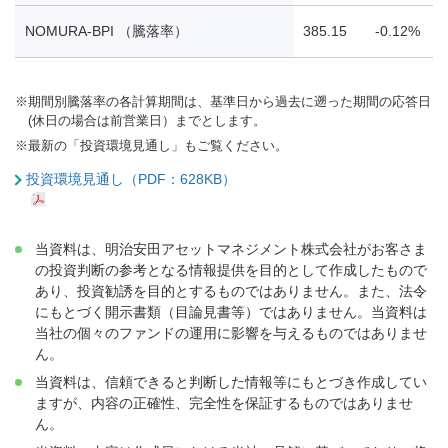
NOMURA-BPI （騰落率）
385.15
-0.12%
-
※
期間別騰落率の各計算期間は、基準日から過去に遡った期間の応答日
(休日の場合は前営業日）までとします。
※
最新の「投資環境見通し」もご覧ください。
投資環境見通し（PDF：628KB）
当資料は、明治安田アセットマネジメント株式会社がお客さま
の投資判断の参考となる情報提供を目的として作成したもので
あり、投資勧誘を目的とするものではありません。また、法令
にもとづく開示書類（目論見書等）ではありません。当資料は
当社の個々のファンドの運用に影響を与えるものではありませ
ん。
当資料は、信頼できると判断した情報等にもとづき作成してい
ますが、内容の正確性、完全性を保証するものではありませ
ん。