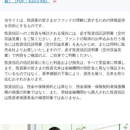
裁）（PDF：610.0 KB）
当サイトは、投資家の皆さまがファンドの理解に資するための情報提供
を目的とするものです。
投資信託へのご投資を検討される場合には、必ず投資信託説明書（交付
目論見書）をご覧ください。また、ファンドの取得のお申込みを行う場
合には投資信託説明書（交付目論見書）をあらかじめ、または同時に販
売会社よりお渡しいたしますので、必ず投資信託説明書（交付目論見
書）で内容をご確認の上、ご自身でご判断ください。
投資信託の信託財産に生じた利益および損失は、すべて受益者に帰属し
ます。投資家の皆さまの投資元本は金融機関の預貯金と異なり保証され
ているものではなく、基準価額の下落により、損失を被り、元本を割り
込むおそれがあります。
投資信託は、預金や保険契約とは異なり、預金保険・保険契約者保護機
構の保護の対象ではなく、また、登録金融機関から購入された投資信託
は投資者保護基金の補償対象ではありません。