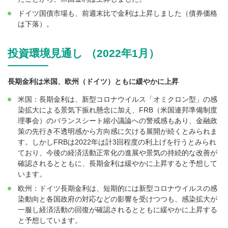
ドイツ国債市場も、前週末比で金利は上昇しました（債券価格
は下落）。
投資環境見通し （2022年1月）
長期金利は米国、欧州（ドイツ）ともに緩やかに上昇
米国：長期金利は、新型コロナウイルス「オミクロン型」の感
染拡大による景気下振れ懸念に加え、FRB（米国連邦準備制度
理事会）のバランスシート縮小議論への警戒感もあり、金融政
策の先行き不透明感から方向感に欠ける展開が続くとみられま
す。しかしFRBは2022年は計3回程度の利上げを行うとみられ
ており、今後の経済活動正常化の進展や景気の持続的な改善が
確認されるとともに、長期金利は緩やかに上昇すると予想して
います。
欧州：ドイツ長期金利は、短期的には新型コロナウイルスの感
染動向と各国政府の対応などの影響を受けつつも、感染拡大が
一服し経済活動の回復が確認されるとともに緩やかに上昇する
と予想しています。