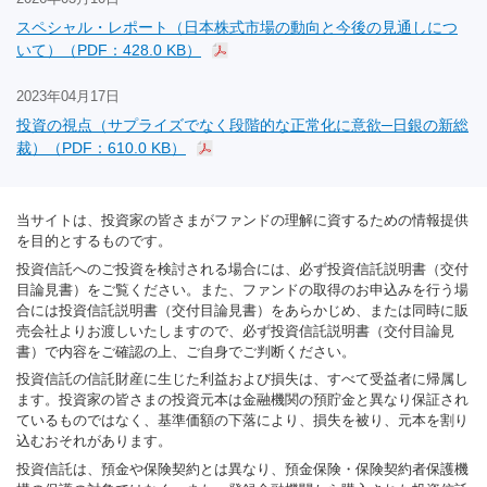
スペシャル・レポート（日本株式市場の動向と今後の見通しにつ
いて）（PDF：428.0 KB）
2023年04月17日
投資の視点（サプライズでなく段階的な正常化に意欲─日銀の新総
裁）（PDF：610.0 KB）
当サイトは、投資家の皆さまがファンドの理解に資するための情報提供
を目的とするものです。
投資信託へのご投資を検討される場合には、必ず投資信託説明書（交付
目論見書）をご覧ください。また、ファンドの取得のお申込みを行う場
合には投資信託説明書（交付目論見書）をあらかじめ、または同時に販
売会社よりお渡しいたしますので、必ず投資信託説明書（交付目論見
書）で内容をご確認の上、ご自身でご判断ください。
投資信託の信託財産に生じた利益および損失は、すべて受益者に帰属し
ます。投資家の皆さまの投資元本は金融機関の預貯金と異なり保証され
ているものではなく、基準価額の下落により、損失を被り、元本を割り
込むおそれがあります。
投資信託は、預金や保険契約とは異なり、預金保険・保険契約者保護機