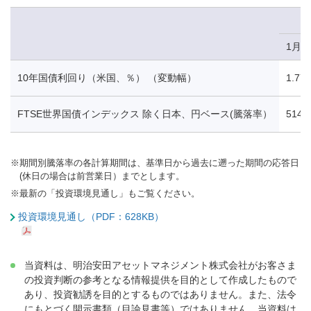
1月7
10年国債利回り（米国、％） （変動幅）
1.77
FTSE世界国債インデックス 除く日本、円ベース(騰落率）
514.
※
期間別騰落率の各計算期間は、基準日から過去に遡った期間の応答日
(休日の場合は前営業日）までとします。
※
最新の「投資環境見通し」もご覧ください。
投資環境見通し（PDF：628KB）
当資料は、明治安田アセットマネジメント株式会社がお客さま
の投資判断の参考となる情報提供を目的として作成したもので
あり、投資勧誘を目的とするものではありません。また、法令
にもとづく開示書類（目論見書等）ではありません。当資料は