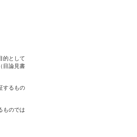
目的として
（目論見書
証するもの
るものでは