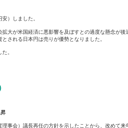
円安）しました。
染拡大が米国経済に悪影響を及ぼすとの過度な懸念が後
貨とされる日本円は売りが優勢となりました。
した。
）
上昇
制度理事会）議長再任の方針を示したことから、改めて来