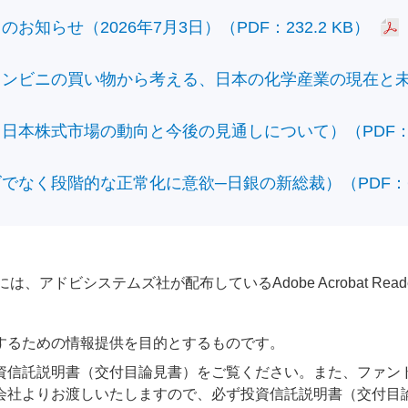
知らせ（2026年7月3日）（PDF：232.2 KB）
ビニの買い物から考える、日本の化学産業の現在と未来）（
本株式市場の動向と今後の見通しについて）（PDF：428
なく段階的な正常化に意欲─日銀の新総裁）（PDF：610
アドビシステムズ社が配布しているAdobe Acrobat Reader®が
するための情報提供を目的とするものです。
資信託説明書（交付目論見書）をご覧ください。また、ファン
会社よりお渡しいたしますので、必ず投資信託説明書（交付目