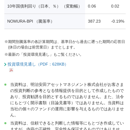
10年国債利回り（日本、％） （変動幅）
0.06
0.02
NOMURA-BPI （騰落率）
387.23
-0.19%
※
期間別騰落率の各計算期間は、基準日から過去に遡った期間の応答日
(休日の場合は前営業日）までとします。
※
最新の「投資環境見通し」もご覧ください。
投資環境見通し（PDF：628KB）
当資料は、明治安田アセットマネジメント株式会社がお客さま
の投資判断の参考となる情報提供を目的として作成したもので
あり、投資勧誘を目的とするものではありません。また、法令
にもとづく開示書類（目論見書等）ではありません。当資料は
当社の個々のファンドの運用に影響を与えるものではありませ
ん。
当資料は、信頼できると判断した情報等にもとづき作成してい
ますが、内容の正確性、完全性を保証するものではありませ