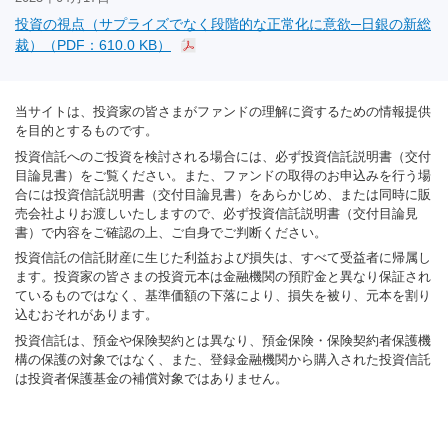
投資の視点（サプライズでなく段階的な正常化に意欲─日銀の新総
裁）（PDF：610.0 KB）
当サイトは、投資家の皆さまがファンドの理解に資するための情報提供
を目的とするものです。
投資信託へのご投資を検討される場合には、必ず投資信託説明書（交付
目論見書）をご覧ください。また、ファンドの取得のお申込みを行う場
合には投資信託説明書（交付目論見書）をあらかじめ、または同時に販
売会社よりお渡しいたしますので、必ず投資信託説明書（交付目論見
書）で内容をご確認の上、ご自身でご判断ください。
投資信託の信託財産に生じた利益および損失は、すべて受益者に帰属し
ます。投資家の皆さまの投資元本は金融機関の預貯金と異なり保証され
ているものではなく、基準価額の下落により、損失を被り、元本を割り
込むおそれがあります。
投資信託は、預金や保険契約とは異なり、預金保険・保険契約者保護機
構の保護の対象ではなく、また、登録金融機関から購入された投資信託
は投資者保護基金の補償対象ではありません。