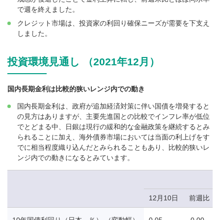
で週を終えました。
クレジット市場は、投資家の利回り確保ニーズが需要を下支え
しました。
投資環境見通し （2021年12月）
国内長期金利は比較的狭いレンジ内での動き
国内長期金利は、政府が追加経済対策に伴い国債を増発すると
の見方はありますが、主要先進国との比較でインフレ率が低位
でとどまる中、日銀は現行の緩和的な金融政策を継続するとみ
られることに加え、海外債券市場においては当面の利上げをす
でに相当程度織り込んだとみられることもあり、比較的狭いレ
ンジ内での動きになるとみています。
12月10日
前週比
10年国債利回り（日本、％） （変動幅）
0.05
-0.00