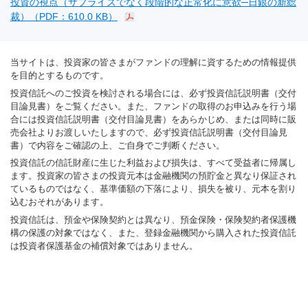
投資の視点（サプライズでなく段階的な正常化に意欲─日銀の新総
裁）（PDF：610.0 KB）
当サイトは、投資家の皆さまがファンドの理解に資するための情報提供
を目的とするものです。
投資信託へのご投資を検討される場合には、必ず投資信託説明書（交付
目論見書）をご覧ください。また、ファンドの取得のお申込みを行う場
合には投資信託説明書（交付目論見書）をあらかじめ、または同時に販
売会社よりお渡しいたしますので、必ず投資信託説明書（交付目論見
書）で内容をご確認の上、ご自身でご判断ください。
投資信託の信託財産に生じた利益および損失は、すべて受益者に帰属し
ます。投資家の皆さまの投資元本は金融機関の預貯金と異なり保証され
ているものではなく、基準価額の下落により、損失を被り、元本を割り
込むおそれがあります。
投資信託は、預金や保険契約とは異なり、預金保険・保険契約者保護機
構の保護の対象ではなく、また、登録金融機関から購入された投資信託
は投資者保護基金の補償対象ではありません。