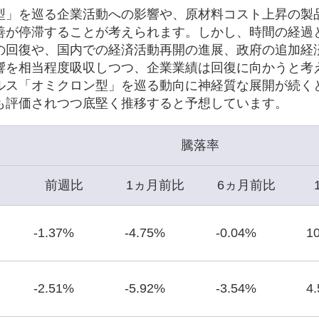
型」を巡る企業活動への影響や、原材料コスト上昇の製
善が停滞することが考えられます。しかし、時間の経過
の回復や、国内での経済活動再開の進展、政府の追加経
響を相当程度吸収しつつ、企業業績は回復に向かうと考
ルス「オミクロン型」を巡る動向に神経質な展開が続く
も評価されつつ底堅く推移すると予想しています。
騰落率
前週比
1ヵ月前比
6ヵ月前比
-1.37%
-4.75%
-0.04%
1
-2.51%
-5.92%
-3.54%
4