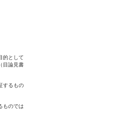
目的として
（目論見書
証するもの
るものでは