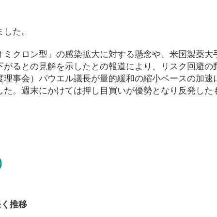
ました。
オミクロン型」の感染拡大に対する懸念や、米国製薬大手
下がるとの見解を示したとの報道により、リスク回避の
制度理事会）パウエル議長が量的緩和の縮小ペースの加速
した。週末にかけては押し目買いが優勢となり反発した
）
堅く推移