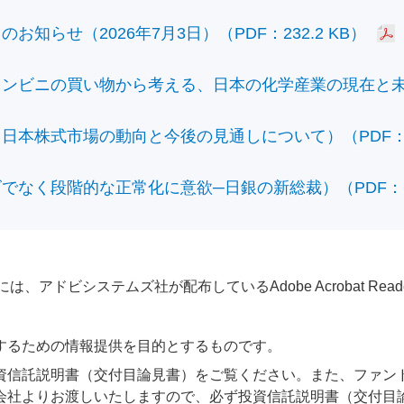
知らせ（2026年7月3日）（PDF：232.2 KB）
ビニの買い物から考える、日本の化学産業の現在と未来）（
本株式市場の動向と今後の見通しについて）（PDF：428
なく段階的な正常化に意欲─日銀の新総裁）（PDF：610
アドビシステムズ社が配布しているAdobe Acrobat Reader®が
するための情報提供を目的とするものです。
資信託説明書（交付目論見書）をご覧ください。また、ファン
会社よりお渡しいたしますので、必ず投資信託説明書（交付目