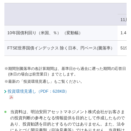
11月
10年国債利回り（米国、％） （変動幅）
1.45
FTSE世界国債インデックス 除く日本、円ベース(騰落率）
519.
※
期間別騰落率の各計算期間は、基準日から過去に遡った期間の応答日
(休日の場合は前営業日）までとします。
※
最新の「投資環境見通し」もご覧ください。
投資環境見通し（PDF：628KB）
当資料は、明治安田アセットマネジメント株式会社がお客さま
の投資判断の参考となる情報提供を目的として作成したもので
あり、投資勧誘を目的とするものではありません。また、法令
にもとづく開示書類（目論見書等）ではありません。当資料は