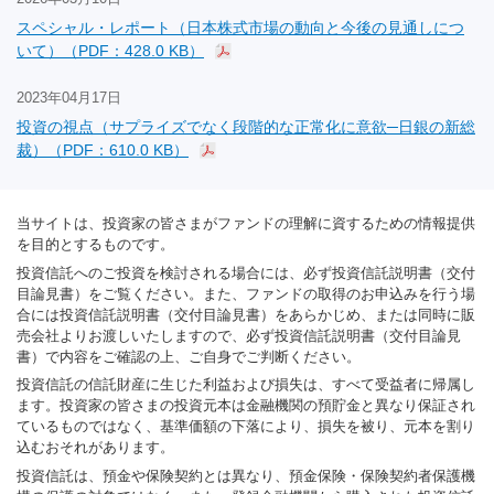
スペシャル・レポート（日本株式市場の動向と今後の見通しにつ
いて）（PDF：428.0 KB）
2023年04月17日
投資の視点（サプライズでなく段階的な正常化に意欲─日銀の新総
裁）（PDF：610.0 KB）
当サイトは、投資家の皆さまがファンドの理解に資するための情報提供
を目的とするものです。
投資信託へのご投資を検討される場合には、必ず投資信託説明書（交付
目論見書）をご覧ください。また、ファンドの取得のお申込みを行う場
合には投資信託説明書（交付目論見書）をあらかじめ、または同時に販
売会社よりお渡しいたしますので、必ず投資信託説明書（交付目論見
書）で内容をご確認の上、ご自身でご判断ください。
投資信託の信託財産に生じた利益および損失は、すべて受益者に帰属し
ます。投資家の皆さまの投資元本は金融機関の預貯金と異なり保証され
ているものではなく、基準価額の下落により、損失を被り、元本を割り
込むおそれがあります。
投資信託は、預金や保険契約とは異なり、預金保険・保険契約者保護機