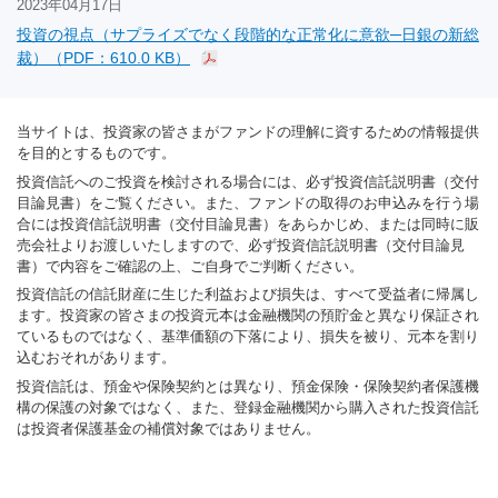
2023年04月17日
投資の視点（サプライズでなく段階的な正常化に意欲─日銀の新総
裁）（PDF：610.0 KB）
当サイトは、投資家の皆さまがファンドの理解に資するための情報提供
を目的とするものです。
投資信託へのご投資を検討される場合には、必ず投資信託説明書（交付
目論見書）をご覧ください。また、ファンドの取得のお申込みを行う場
合には投資信託説明書（交付目論見書）をあらかじめ、または同時に販
売会社よりお渡しいたしますので、必ず投資信託説明書（交付目論見
書）で内容をご確認の上、ご自身でご判断ください。
投資信託の信託財産に生じた利益および損失は、すべて受益者に帰属し
ます。投資家の皆さまの投資元本は金融機関の預貯金と異なり保証され
ているものではなく、基準価額の下落により、損失を被り、元本を割り
込むおそれがあります。
投資信託は、預金や保険契約とは異なり、預金保険・保険契約者保護機
構の保護の対象ではなく、また、登録金融機関から購入された投資信託
は投資者保護基金の補償対象ではありません。