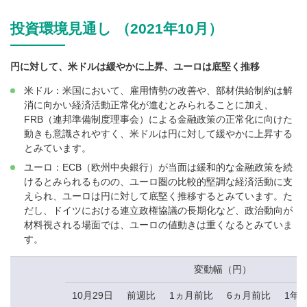
投資環境見通し （2021年10月）
円に対して、米ドルは緩やかに上昇、ユーロは底堅く推移
米ドル：米国において、雇用情勢の改善や、部材供給制約は解
消に向かい経済活動正常化が進むとみられることに加え、
FRB（連邦準備制度理事会）による金融政策の正常化に向けた
動きも意識されやすく、米ドルは円に対して緩やかに上昇する
とみています。
ユーロ：ECB（欧州中央銀行）が当面は緩和的な金融政策を続
けるとみられるものの、ユーロ圏の比較的堅調な経済活動に支
えられ、ユーロは円に対して底堅く推移するとみています。た
だし、ドイツにおける連立政権協議の長期化など、政治動向が
材料視される場面では、ユーロの値動きは重くなるとみていま
す。
変動幅（円）
10月29日
前週比
1ヵ月前比
6ヵ月前比
1年