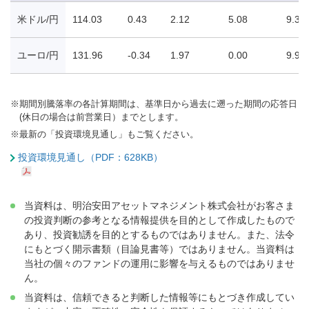
米ドル/円
114.03
0.43
2.12
5.08
9.33
ユーロ/円
131.96
-0.34
1.97
0.00
9.91
※
期間別騰落率の各計算期間は、基準日から過去に遡った期間の応答日
(休日の場合は前営業日）までとします。
※
最新の「投資環境見通し」もご覧ください。
投資環境見通し（PDF：628KB）
当資料は、明治安田アセットマネジメント株式会社がお客さま
の投資判断の参考となる情報提供を目的として作成したもので
あり、投資勧誘を目的とするものではありません。また、法令
にもとづく開示書類（目論見書等）ではありません。当資料は
当社の個々のファンドの運用に影響を与えるものではありませ
ん。
当資料は、信頼できると判断した情報等にもとづき作成してい