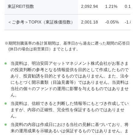
東証REIT指数
2,092.94
1.21%
0.19
＜ご参考＞TOPIX（東証株価指数）
2,001.18
-0.05%
-1.8
※
期間別騰落率の各計算期間は、基準日から過去に遡った期間の応答日
(休日の場合は前営業日）までとします。
当資料は、明治安田アセットマネジメント株式会社がお客さま
の投資判断の参考となる情報提供を目的として作成したもので
あり、投資勧誘を目的とするものではありません。また、法令
にもとづく開示書類（目論見書等）ではありません。当資料は
当社の個々のファンドの運用に影響を与えるものではありませ
ん。
当資料は、信頼できると判断した情報等にもとづき作成してい
ますが、内容の正確性、完全性を保証するものではありませ
ん。
当資料の内容は作成日における当社の見解に基づいており、将
来の運用成果を示唆あるいは保証するものではありません。ま