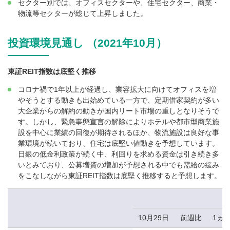
セクター別では、オフィスセクターや、住宅セクター、商業・
物流等セクターが総じて上昇しました。
投資環境見通し （2021年10月）
東証REIT指数は底堅く推移
コロナ禍で1年以上が経過し、業容拡大に向けてオフィスを増
やそうとする動きも出始めている一方で、定期借家契約が多い
大企業からの解約の動きが国内リート市場の重しとなりそうで
す。しかし、緊急事態宣言の解除によりホテルや都市型商業施
設を中心に業績の回復が期待されるほか、物流施設は良好な事
業環境が続いており、住宅は底堅い値動きを予想しています。
日銀の低金利政策が続く中、利回りを求める資金は引き続き多
いとみており、公募増資の増加が予想される中でも需給の緩み
をこなしながら東証REIT指数は底堅く推移すると予想します。
10月29日
前週比
1ヵ