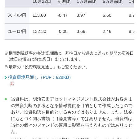
10月22日
前週比
1ヵ月前比
6ヵ月前比
1年
米ドル/円
113.60
-0.47
3.97
5.60
8.79
ユーロ/円
132.30
-0.08
3.66
2.46
8.34
※
期間別騰落率の各計算期間は、基準日から過去に遡った期間の応答日
(休日の場合は前営業日）までとします。
※
最新の「投資環境見通し」もご覧ください。
投資環境見通し（PDF：628KB）
当資料は、明治安田アセットマネジメント株式会社がお客さま
の投資判断の参考となる情報提供を目的として作成したもので
あり、投資勧誘を目的とするものではありません。また、法令
にもとづく開示書類（目論見書等）ではありません。当資料は
当社の個々のファンドの運用に影響を与えるものではありませ
ん。