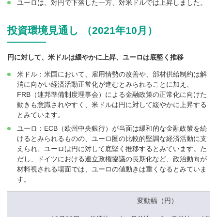
ユーロは、対円で下落した一方、対米ドルでは上昇しました。
投資環境見通し （2021年10月）
円に対して、米ドルは緩やかに上昇、ユーロは底堅く推移
米ドル：米国において、雇用情勢の改善や、部材供給制約は解
消に向かい経済活動正常化が進むとみられることに加え、
FRB（連邦準備制度理事会）による金融政策の正常化に向けた
動きも意識されやすく、米ドルは円に対して緩やかに上昇する
とみています。
ユーロ：ECB（欧州中央銀行）が当面は緩和的な金融政策を続
けるとみられるものの、ユーロ圏の比較的堅調な経済活動に支
えられ、ユーロは円に対して底堅く推移するとみています。た
だし、ドイツにおける連立政権協議の長期化など、政治動向が
材料視される場面では、ユーロの値動きは重くなるとみていま
す。
変動幅（円）