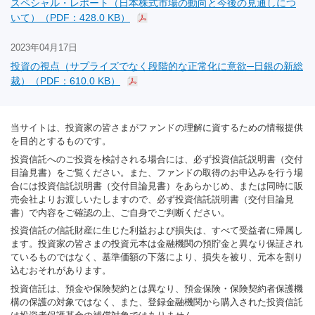
スペシャル・レポート（日本株式市場の動向と今後の見通しにつ
いて）（PDF：428.0 KB）
2023年04月17日
投資の視点（サプライズでなく段階的な正常化に意欲─日銀の新総
裁）（PDF：610.0 KB）
当サイトは、投資家の皆さまがファンドの理解に資するための情報提供
を目的とするものです。
投資信託へのご投資を検討される場合には、必ず投資信託説明書（交付
目論見書）をご覧ください。また、ファンドの取得のお申込みを行う場
合には投資信託説明書（交付目論見書）をあらかじめ、または同時に販
売会社よりお渡しいたしますので、必ず投資信託説明書（交付目論見
書）で内容をご確認の上、ご自身でご判断ください。
投資信託の信託財産に生じた利益および損失は、すべて受益者に帰属し
ます。投資家の皆さまの投資元本は金融機関の預貯金と異なり保証され
ているものではなく、基準価額の下落により、損失を被り、元本を割り
込むおそれがあります。
投資信託は、預金や保険契約とは異なり、預金保険・保険契約者保護機
構の保護の対象ではなく、また、登録金融機関から購入された投資信託