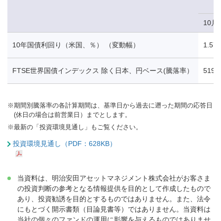
10月
10年国債利回り（米国、％） （変動幅）
1.57
FTSE世界国債インデックス 除く日本、円ベース(騰落率）
519.
※
期間別騰落率の各計算期間は、基準日から過去に遡った期間の応答日
(休日の場合は前営業日）までとします。
※
最新の「投資環境見通し」もご覧ください。
投資環境見通し（PDF：628KB）
当資料は、明治安田アセットマネジメント株式会社がお客さま
の投資判断の参考となる情報提供を目的として作成したもので
あり、投資勧誘を目的とするものではありません。また、法令
にもとづく開示書類（目論見書等）ではありません。当資料は
当社の個々のファンドの運用に影響を与えるものではありませ