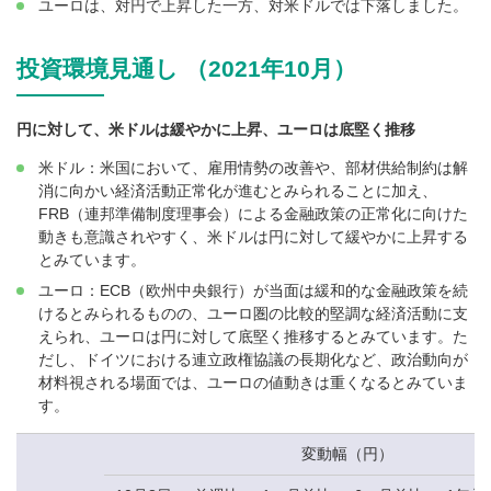
ユーロは、対円で上昇した一方、対米ドルでは下落しました。
投資環境見通し （2021年10月）
円に対して、米ドルは緩やかに上昇、ユーロは底堅く推移
米ドル：米国において、雇用情勢の改善や、部材供給制約は解
消に向かい経済活動正常化が進むとみられることに加え、
FRB（連邦準備制度理事会）による金融政策の正常化に向けた
動きも意識されやすく、米ドルは円に対して緩やかに上昇する
とみています。
ユーロ：ECB（欧州中央銀行）が当面は緩和的な金融政策を続
けるとみられるものの、ユーロ圏の比較的堅調な経済活動に支
えられ、ユーロは円に対して底堅く推移するとみています。た
だし、ドイツにおける連立政権協議の長期化など、政治動向が
材料視される場面では、ユーロの値動きは重くなるとみていま
す。
変動幅（円）