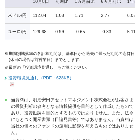
10月8日
前週比
1ヵ月前比
6ヵ月前比
1年前
米ドル/円
112.04
1.08
1.71
2.77
6.02
ユーロ/円
129.68
0.99
-0.65
-0.33
5.11
※
期間別騰落率の各計算期間は、基準日から過去に遡った期間の応答日
(休日の場合は前営業日）までとします。
※
最新の「投資環境見通し」もご覧ください。
投資環境見通し（PDF：628KB）
当資料は、明治安田アセットマネジメント株式会社がお客さま
の投資判断の参考となる情報提供を目的として作成したもので
あり、投資勧誘を目的とするものではありません。また、法令
にもとづく開示書類（目論見書等）ではありません。当資料は
当社の個々のファンドの運用に影響を与えるものではありませ
ん。