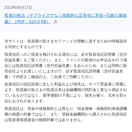
2023年04月17日
投資の視点（サプライズでなく段階的な正常化に意欲─日銀の新総
裁）（PDF：610.0 KB）
当サイトは、投資家の皆さまがファンドの理解に資するための情報提供
を目的とするものです。
投資信託へのご投資を検討される場合には、必ず投資信託説明書（交付
目論見書）をご覧ください。また、ファンドの取得のお申込みを行う場
合には投資信託説明書（交付目論見書）をあらかじめ、または同時に販
売会社よりお渡しいたしますので、必ず投資信託説明書（交付目論見
書）で内容をご確認の上、ご自身でご判断ください。
投資信託の信託財産に生じた利益および損失は、すべて受益者に帰属し
ます。投資家の皆さまの投資元本は金融機関の預貯金と異なり保証され
ているものではなく、基準価額の下落により、損失を被り、元本を割り
込むおそれがあります。
投資信託は、預金や保険契約とは異なり、預金保険・保険契約者保護機
構の保護の対象ではなく、また、登録金融機関から購入された投資信託
は投資者保護基金の補償対象ではありません。