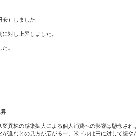
円安）しました。
貨に対し上昇しました。
した。
）
上昇
ス変異株の感染拡大による個人消費への影響は懸念され
化が進むとの見方が広がる中、米ドルは円に対して緩や