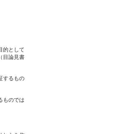
目的として
（目論見書
証するもの
るものでは