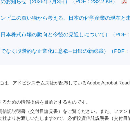
知らせ（2026年7月3日）（PDF：232.2 KB）
ビニの買い物から考える、日本の化学産業の現在と未来）（
本株式市場の動向と今後の見通しについて）（PDF：428
なく段階的な正常化に意欲─日銀の新総裁）（PDF：610
アドビシステムズ社が配布しているAdobe Acrobat Reader®が
するための情報提供を目的とするものです。
資信託説明書（交付目論見書）をご覧ください。また、ファン
会社よりお渡しいたしますので、必ず投資信託説明書（交付目