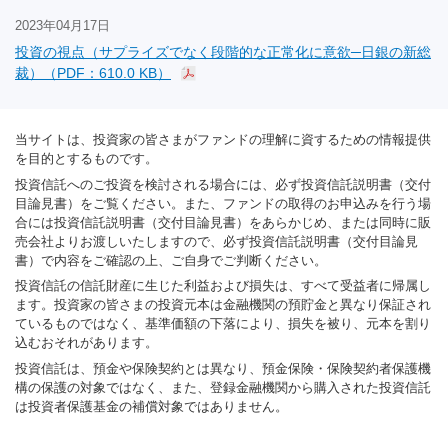
2023年04月17日
投資の視点（サプライズでなく段階的な正常化に意欲─日銀の新総
裁）（PDF：610.0 KB）
当サイトは、投資家の皆さまがファンドの理解に資するための情報提供
を目的とするものです。
投資信託へのご投資を検討される場合には、必ず投資信託説明書（交付
目論見書）をご覧ください。また、ファンドの取得のお申込みを行う場
合には投資信託説明書（交付目論見書）をあらかじめ、または同時に販
売会社よりお渡しいたしますので、必ず投資信託説明書（交付目論見
書）で内容をご確認の上、ご自身でご判断ください。
投資信託の信託財産に生じた利益および損失は、すべて受益者に帰属し
ます。投資家の皆さまの投資元本は金融機関の預貯金と異なり保証され
ているものではなく、基準価額の下落により、損失を被り、元本を割り
込むおそれがあります。
投資信託は、預金や保険契約とは異なり、預金保険・保険契約者保護機
構の保護の対象ではなく、また、登録金融機関から購入された投資信託
は投資者保護基金の補償対象ではありません。