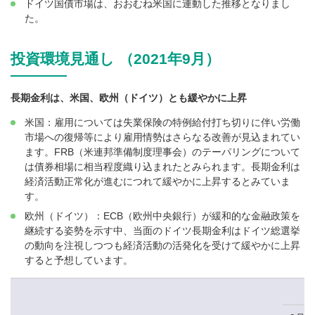
ドイツ国債市場は、おおむね米国に連動した推移となりまし
た。
投資環境見通し （2021年9月）
長期金利は、米国、欧州（ドイツ）とも緩やかに上昇
米国：雇用については失業保険の特例給付打ち切りに伴い労働
市場への復帰等により雇用情勢はさらなる改善が見込まれてい
ます。FRB（米連邦準備制度理事会）のテーパリングについて
は債券相場に相当程度織り込まれたとみられます。長期金利は
経済活動正常化が進むにつれて緩やかに上昇するとみていま
す。
欧州（ドイツ）：ECB（欧州中央銀行）が緩和的な金融政策を
継続する姿勢を示す中、当面のドイツ長期金利はドイツ総選挙
の動向を注視しつつも経済活動の活発化を受けて緩やかに上昇
すると予想しています。