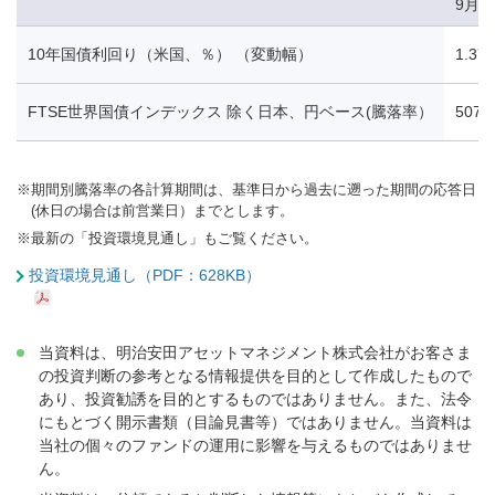
9月1
10年国債利回り（米国、％） （変動幅）
1.37
FTSE世界国債インデックス 除く日本、円ベース(騰落率）
507.
※
期間別騰落率の各計算期間は、基準日から過去に遡った期間の応答日
(休日の場合は前営業日）までとします。
※
最新の「投資環境見通し」もご覧ください。
投資環境見通し（PDF：628KB）
当資料は、明治安田アセットマネジメント株式会社がお客さま
の投資判断の参考となる情報提供を目的として作成したもので
あり、投資勧誘を目的とするものではありません。また、法令
にもとづく開示書類（目論見書等）ではありません。当資料は
当社の個々のファンドの運用に影響を与えるものではありませ
ん。