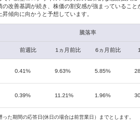
績の改善基調が続き、株価の割安感が強まっていること
上昇傾向に向かうと予想しています。
騰落率
前週比
1ヵ月前比
6ヵ月前比
0.41%
9.63%
5.85%
2
0.39%
11.21%
1.96%
3
遡った期間の応答日(休日の場合は前営業日）までとします。