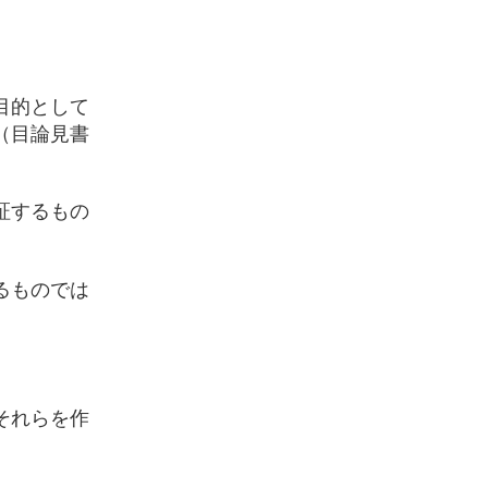
目的として
（目論見書
証するもの
るものでは
それらを作