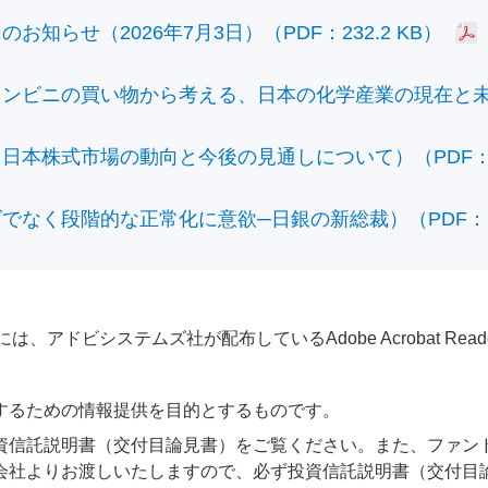
知らせ（2026年7月3日）（PDF：232.2 KB）
ビニの買い物から考える、日本の化学産業の現在と未来）（
本株式市場の動向と今後の見通しについて）（PDF：428
なく段階的な正常化に意欲─日銀の新総裁）（PDF：610
アドビシステムズ社が配布しているAdobe Acrobat Reader®が
するための情報提供を目的とするものです。
資信託説明書（交付目論見書）をご覧ください。また、ファン
会社よりお渡しいたしますので、必ず投資信託説明書（交付目