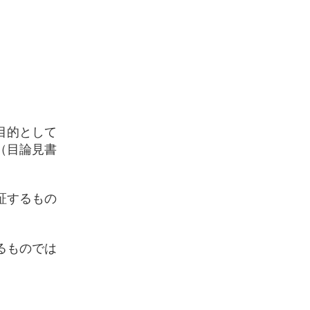
目的として
（目論見書
証するもの
るものでは