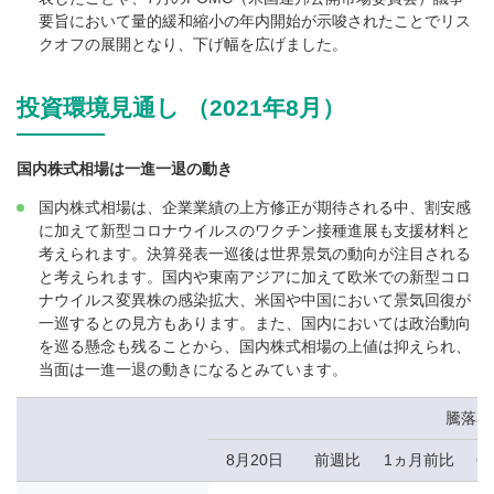
要旨において量的緩和縮小の年内開始が示唆されたことでリス
クオフの展開となり、下げ幅を広げました。
投資環境見通し （2021年8月）
国内株式相場は一進一退の動き
国内株式相場は、企業業績の上方修正が期待される中、割安感
に加えて新型コロナウイルスのワクチン接種進展も支援材料と
考えられます。決算発表一巡後は世界景気の動向が注目される
と考えられます。国内や東南アジアに加えて欧米での新型コロ
ナウイルス変異株の感染拡大、米国や中国において景気回復が
一巡するとの見方もあります。また、国内においては政治動向
を巡る懸念も残ることから、国内株式相場の上値は抑えられ、
当面は一進一退の動きになるとみています。
騰落率
8月20日
前週比
1ヵ月前比
6