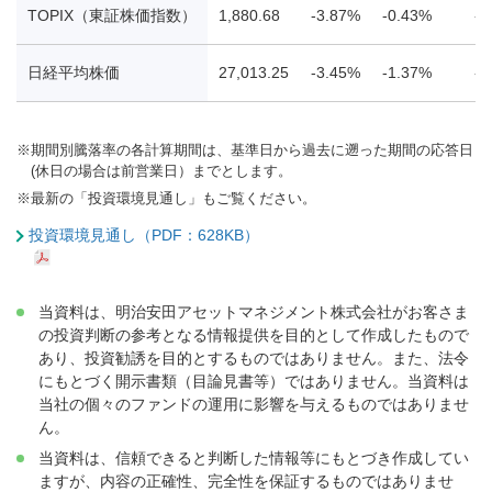
TOPIX（東証株価指数）
1,880.68
-3.87%
-0.43%
-2
日経平均株価
27,013.25
-3.45%
-1.37%
-1
※
期間別騰落率の各計算期間は、基準日から過去に遡った期間の応答日
(休日の場合は前営業日）までとします。
※
最新の「投資環境見通し」もご覧ください。
投資環境見通し（PDF：628KB）
当資料は、明治安田アセットマネジメント株式会社がお客さま
の投資判断の参考となる情報提供を目的として作成したもので
あり、投資勧誘を目的とするものではありません。また、法令
にもとづく開示書類（目論見書等）ではありません。当資料は
当社の個々のファンドの運用に影響を与えるものではありませ
ん。
当資料は、信頼できると判断した情報等にもとづき作成してい
ますが、内容の正確性、完全性を保証するものではありませ