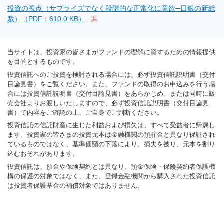
投資の視点（サプライズでなく段階的な正常化に意欲─日銀の新総
裁）（PDF：610.0 KB）
当サイトは、投資家の皆さまがファンドの理解に資するための情報提供
を目的とするものです。
投資信託へのご投資を検討される場合には、必ず投資信託説明書（交付
目論見書）をご覧ください。また、ファンドの取得のお申込みを行う場
合には投資信託説明書（交付目論見書）をあらかじめ、または同時に販
売会社よりお渡しいたしますので、必ず投資信託説明書（交付目論見
書）で内容をご確認の上、ご自身でご判断ください。
投資信託の信託財産に生じた利益および損失は、すべて受益者に帰属し
ます。投資家の皆さまの投資元本は金融機関の預貯金と異なり保証され
ているものではなく、基準価額の下落により、損失を被り、元本を割り
込むおそれがあります。
投資信託は、預金や保険契約とは異なり、預金保険・保険契約者保護機
構の保護の対象ではなく、また、登録金融機関から購入された投資信託
は投資者保護基金の補償対象ではありません。