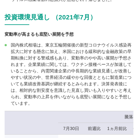
投資環境見通し （2021年7月）
変動率が高まるも底堅い展開を予想
国内株式相場は、東京五輪開催後の新型コロナウイルス感染再
拡大に対する懸念に加え、米国における緩和的な金融政策の早
期転換に対する警戒感もあり、変動率のやや高い展開が予想さ
れます。企業業績に関しては、ワクチン接種ペースが加速して
いることから、内需関連企業の中長期的な業績見通しが改善し
やすい状況の中、世界経済の緩やかな回復とともに製造業につ
いても業績改善基調が継続するとみられます。決算発表後に
は、相対的な割安度を意識した見直し買いも入りやすいと考え
られ、変動率の上昇を伴いながらも底堅い展開になると予想し
ています。
騰落率
7月30日
前週比
1ヵ月前比
6