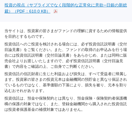
投資の視点（サプライズでなく段階的な正常化に意欲─日銀の新総
裁）（PDF：610.0 KB）
当サイトは、投資家の皆さまがファンドの理解に資するための情報提供
を目的とするものです。
投資信託へのご投資を検討される場合には、必ず投資信託説明書（交付
目論見書）をご覧ください。また、ファンドの取得のお申込みを行う場
合には投資信託説明書（交付目論見書）をあらかじめ、または同時に販
売会社よりお渡しいたしますので、必ず投資信託説明書（交付目論見
書）で内容をご確認の上、ご自身でご判断ください。
投資信託の信託財産に生じた利益および損失は、すべて受益者に帰属し
ます。投資家の皆さまの投資元本は金融機関の預貯金と異なり保証され
ているものではなく、基準価額の下落により、損失を被り、元本を割り
込むおそれがあります。
投資信託は、預金や保険契約とは異なり、預金保険・保険契約者保護機
構の保護の対象ではなく、また、登録金融機関から購入された投資信託
は投資者保護基金の補償対象ではありません。