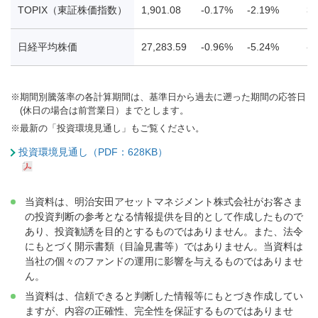
TOPIX（東証株価指数）
1,901.08
-0.17%
-2.19%
3.
日経平均株価
27,283.59
-0.96%
-5.24%
-2
※
期間別騰落率の各計算期間は、基準日から過去に遡った期間の応答日
(休日の場合は前営業日）までとします。
※
最新の「投資環境見通し」もご覧ください。
投資環境見通し（PDF：628KB）
当資料は、明治安田アセットマネジメント株式会社がお客さま
の投資判断の参考となる情報提供を目的として作成したもので
あり、投資勧誘を目的とするものではありません。また、法令
にもとづく開示書類（目論見書等）ではありません。当資料は
当社の個々のファンドの運用に影響を与えるものではありませ
ん。
当資料は、信頼できると判断した情報等にもとづき作成してい
ますが、内容の正確性、完全性を保証するものではありませ