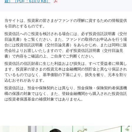
裁）（PDF：610.0 KB）
当サイトは、投資家の皆さまがファンドの理解に資するための情報提供
を目的とするものです。
投資信託へのご投資を検討される場合には、必ず投資信託説明書（交付
目論見書）をご覧ください。また、ファンドの取得のお申込みを行う場
合には投資信託説明書（交付目論見書）をあらかじめ、または同時に販
売会社よりお渡しいたしますので、必ず投資信託説明書（交付目論見
書）で内容をご確認の上、ご自身でご判断ください。
投資信託の信託財産に生じた利益および損失は、すべて受益者に帰属し
ます。投資家の皆さまの投資元本は金融機関の預貯金と異なり保証され
ているものではなく、基準価額の下落により、損失を被り、元本を割り
込むおそれがあります。
投資信託は、預金や保険契約とは異なり、預金保険・保険契約者保護機
構の保護の対象ではなく、また、登録金融機関から購入された投資信託
は投資者保護基金の補償対象ではありません。