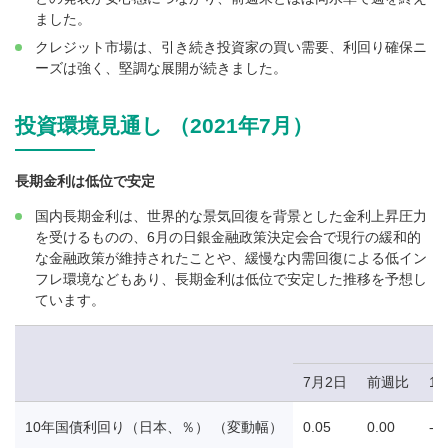
ました。
クレジット市場は、引き続き投資家の買い需要、利回り確保ニ
ーズは強く、堅調な展開が続きました。
投資環境見通し （2021年7月）
長期金利は低位で安定
国内長期金利は、世界的な景気回復を背景とした金利上昇圧力
を受けるものの、6月の日銀金融政策決定会合で現行の緩和的
な金融政策が維持されたことや、緩慢な内需回復による低イン
フレ環境などもあり、長期金利は低位で安定した推移を予想し
ています。
7月2日
前週比
1
10年国債利回り（日本、％） （変動幅）
0.05
0.00
-0