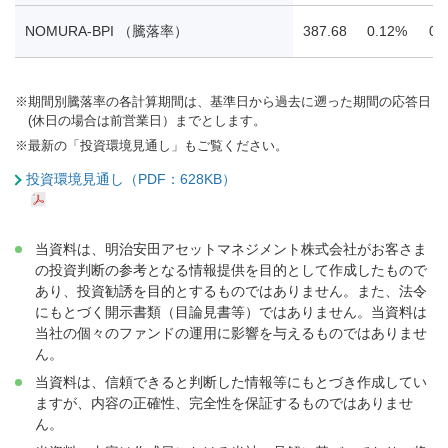
NOMURA-BPI （騰落率）
387.68
0.12%
0.
※
期間別騰落率の各計算期間は、基準日から過去に遡った期間の応答日
(休日の場合は前営業日）までとします。
※
最新の「投資環境見通し」もご覧ください。
投資環境見通し（PDF：628KB）
当資料は、明治安田アセットマネジメント株式会社がお客さま
の投資判断の参考となる情報提供を目的として作成したもので
あり、投資勧誘を目的とするものではありません。また、法令
にもとづく開示書類（目論見書等）ではありません。当資料は
当社の個々のファンドの運用に影響を与えるものではありませ
ん。
当資料は、信頼できると判断した情報等にもとづき作成してい
ますが、内容の正確性、完全性を保証するものではありませ
ん。