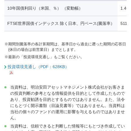
10年国債利回り（米国、％） （変動幅）
1.46
FTSE世界国債インデックス 除く日本、円ベース(騰落率）
511.7
※
期間別騰落率の各計算期間は、基準日から過去に遡った期間の応答日
(休日の場合は前営業日）までとします。
※
最新の「投資環境見通し」もご覧ください。
投資環境見通し（PDF：628KB）
当資料は、明治安田アセットマネジメント株式会社がお客さま
の投資判断の参考となる情報提供を目的として作成したもので
あり、投資勧誘を目的とするものではありません。また、法令
にもとづく開示書類（目論見書等）ではありません。当資料は
当社の個々のファンドの運用に影響を与えるものではありませ
ん。
当資料は、信頼できると判断した情報等にもとづき作成してい