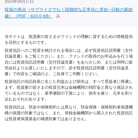
2023年04月17日
投資の視点（サプライズでなく段階的な正常化に意欲─日銀の新総
裁）（PDF：610.0 KB）
当サイトは、投資家の皆さまがファンドの理解に資するための情報提供
を目的とするものです。
投資信託へのご投資を検討される場合には、必ず投資信託説明書（交付
目論見書）をご覧ください。また、ファンドの取得のお申込みを行う場
合には投資信託説明書（交付目論見書）をあらかじめ、または同時に販
売会社よりお渡しいたしますので、必ず投資信託説明書（交付目論見
書）で内容をご確認の上、ご自身でご判断ください。
投資信託の信託財産に生じた利益および損失は、すべて受益者に帰属し
ます。投資家の皆さまの投資元本は金融機関の預貯金と異なり保証され
ているものではなく、基準価額の下落により、損失を被り、元本を割り
込むおそれがあります。
投資信託は、預金や保険契約とは異なり、預金保険・保険契約者保護機
構の保護の対象ではなく、また、登録金融機関から購入された投資信託
は投資者保護基金の補償対象ではありません。