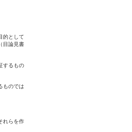
目的として
（目論見書
証するもの
るものでは
それらを作