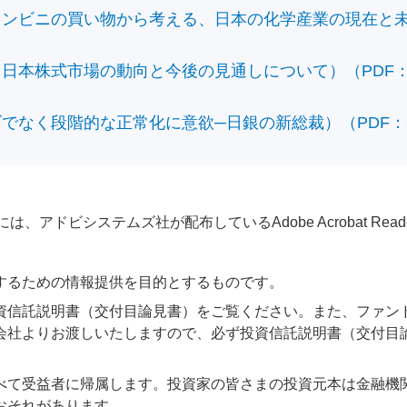
ビニの買い物から考える、日本の化学産業の現在と未来）（
本株式市場の動向と今後の見通しについて）（PDF：428
なく段階的な正常化に意欲─日銀の新総裁）（PDF：610
アドビシステムズ社が配布しているAdobe Acrobat Reader®が
するための情報提供を目的とするものです。
資信託説明書（交付目論見書）をご覧ください。また、ファン
会社よりお渡しいたしますので、必ず投資信託説明書（交付目
べて受益者に帰属します。投資家の皆さまの投資元本は金融機
おそれがあります。