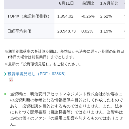
6月11日
前週比
1ヵ月前比
6
TOPIX（東証株価指数）
1,954.02
-0.26%
2.52%
9.
日経平均株価
28,948.73
0.02%
1.19%
8.
※
期間別騰落率の各計算期間は、基準日から過去に遡った期間の応答日
(休日の場合は前営業日）までとします。
※
最新の「投資環境見通し」もご覧ください。
投資環境見通し（PDF：628KB）
当資料は、明治安田アセットマネジメント株式会社がお客さま
の投資判断の参考となる情報提供を目的として作成したもので
あり、投資勧誘を目的とするものではありません。また、法令
にもとづく開示書類（目論見書等）ではありません。当資料は
当社の個々のファンドの運用に影響を与えるものではありませ
ん。