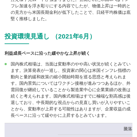
フレ加速を浮き彫りにする内容でしたが、物価上昇は一時的と
の見方から米国長期金利が低下したことで、日経平均株価は底
堅く推移しました。
投資環境見通し （2021年6月）
利益成長ペースに沿った緩やかな上昇が続く
国内株式相場は、当面は変動率のやや高い状況が続くとみてい
ます。決算発表が一巡し、投資家の関心は米国インフレ指標の
動向と量的緩和政策の縮小開始時期を巡る思惑と考えられま
す。国内景気についてはワクチン接種が進みつつあるほか、外
需回復が継続していることから製造業中心に企業業績の改善は
続くと考えられます。国内株式相場はすでに極端な割高感は後
退しており、中長期的な視点からの見直し買いが入りやすいこ
とから、変動率が上昇する可能性はありますが、企業収益の成
長ペースに沿って緩やかに上昇するとみています。
騰落率