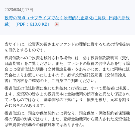
2023年04月17日
投資の視点（サプライズでなく段階的な正常化に意欲─日銀の新総
裁）（PDF：610.0 KB）
当サイトは、投資家の皆さまがファンドの理解に資するための情報提供
を目的とするものです。
投資信託へのご投資を検討される場合には、必ず投資信託説明書（交付
目論見書）をご覧ください。また、ファンドの取得のお申込みを行う場
合には投資信託説明書（交付目論見書）をあらかじめ、または同時に販
売会社よりお渡しいたしますので、必ず投資信託説明書（交付目論見
書）で内容をご確認の上、ご自身でご判断ください。
投資信託の信託財産に生じた利益および損失は、すべて受益者に帰属し
ます。投資家の皆さまの投資元本は金融機関の預貯金と異なり保証され
ているものではなく、基準価額の下落により、損失を被り、元本を割り
込むおそれがあります。
投資信託は、預金や保険契約とは異なり、預金保険・保険契約者保護機
構の保護の対象ではなく、また、登録金融機関から購入された投資信託
は投資者保護基金の補償対象ではありません。