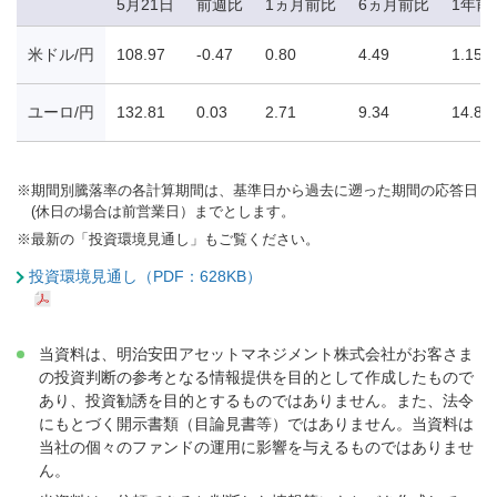
5月21日
前週比
1ヵ月前比
6ヵ月前比
1年前
米ドル/円
108.97
-0.47
0.80
4.49
1.15
ユーロ/円
132.81
0.03
2.71
9.34
14.84
※
期間別騰落率の各計算期間は、基準日から過去に遡った期間の応答日
(休日の場合は前営業日）までとします。
※
最新の「投資環境見通し」もご覧ください。
投資環境見通し（PDF：628KB）
当資料は、明治安田アセットマネジメント株式会社がお客さま
の投資判断の参考となる情報提供を目的として作成したもので
あり、投資勧誘を目的とするものではありません。また、法令
にもとづく開示書類（目論見書等）ではありません。当資料は
当社の個々のファンドの運用に影響を与えるものではありませ
ん。