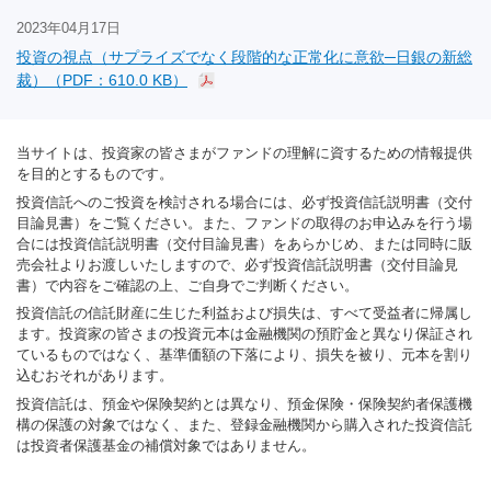
2023年04月17日
投資の視点（サプライズでなく段階的な正常化に意欲─日銀の新総
裁）（PDF：610.0 KB）
当サイトは、投資家の皆さまがファンドの理解に資するための情報提供
を目的とするものです。
投資信託へのご投資を検討される場合には、必ず投資信託説明書（交付
目論見書）をご覧ください。また、ファンドの取得のお申込みを行う場
合には投資信託説明書（交付目論見書）をあらかじめ、または同時に販
売会社よりお渡しいたしますので、必ず投資信託説明書（交付目論見
書）で内容をご確認の上、ご自身でご判断ください。
投資信託の信託財産に生じた利益および損失は、すべて受益者に帰属し
ます。投資家の皆さまの投資元本は金融機関の預貯金と異なり保証され
ているものではなく、基準価額の下落により、損失を被り、元本を割り
込むおそれがあります。
投資信託は、預金や保険契約とは異なり、預金保険・保険契約者保護機
構の保護の対象ではなく、また、登録金融機関から購入された投資信託
は投資者保護基金の補償対象ではありません。