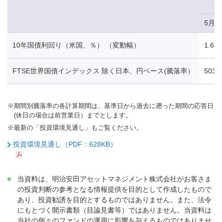
5月1
10年国債利回り（米国、％） （変動幅）
1.63
FTSE世界国債インデックス 除く日本、円ベース(騰落率）
503.
※
期間別騰落率の各計算期間は、基準日から過去に遡った期間の応答日
(休日の場合は前営業日）までとします。
※
最新の「投資環境見通し」もご覧ください。
投資環境見通し（PDF：628KB）
当資料は、明治安田アセットマネジメント株式会社がお客さま
の投資判断の参考となる情報提供を目的として作成したもので
あり、投資勧誘を目的とするものではありません。また、法令
にもとづく開示書類（目論見書等）ではありません。当資料は
当社の個々のファンドの運用に影響を与えるものではありませ