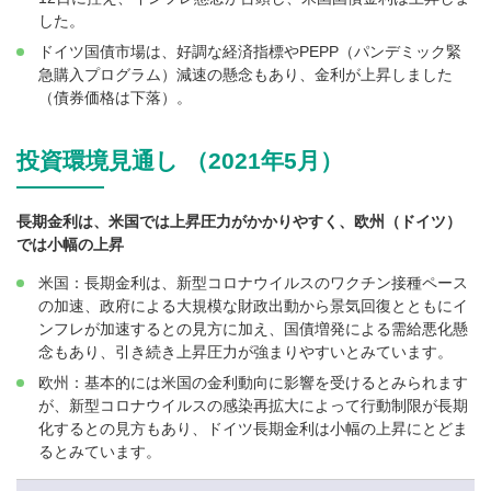
した。
ドイツ国債市場は、好調な経済指標やPEPP（パンデミック緊
急購入プログラム）減速の懸念もあり、金利が上昇しました
（債券価格は下落）。
投資環境見通し （2021年5月）
長期金利は、米国では上昇圧力がかかりやすく、欧州（ドイツ）
では小幅の上昇
米国：長期金利は、新型コロナウイルスのワクチン接種ペース
の加速、政府による大規模な財政出動から景気回復とともにイ
ンフレが加速するとの見方に加え、国債増発による需給悪化懸
念もあり、引き続き上昇圧力が強まりやすいとみています。
欧州：基本的には米国の金利動向に影響を受けるとみられます
が、新型コロナウイルスの感染再拡大によって行動制限が長期
化するとの見方もあり、ドイツ長期金利は小幅の上昇にとどま
るとみています。