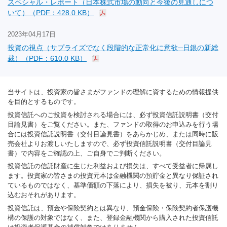
スペシャル・レポート（日本株式市場の動向と今後の見通しにつ
いて）（PDF：428.0 KB）
2023年04月17日
投資の視点（サプライズでなく段階的な正常化に意欲─日銀の新総
裁）（PDF：610.0 KB）
当サイトは、投資家の皆さまがファンドの理解に資するための情報提供
を目的とするものです。
投資信託へのご投資を検討される場合には、必ず投資信託説明書（交付
目論見書）をご覧ください。また、ファンドの取得のお申込みを行う場
合には投資信託説明書（交付目論見書）をあらかじめ、または同時に販
売会社よりお渡しいたしますので、必ず投資信託説明書（交付目論見
書）で内容をご確認の上、ご自身でご判断ください。
投資信託の信託財産に生じた利益および損失は、すべて受益者に帰属し
ます。投資家の皆さまの投資元本は金融機関の預貯金と異なり保証され
ているものではなく、基準価額の下落により、損失を被り、元本を割り
込むおそれがあります。
投資信託は、預金や保険契約とは異なり、預金保険・保険契約者保護機
構の保護の対象ではなく、また、登録金融機関から購入された投資信託