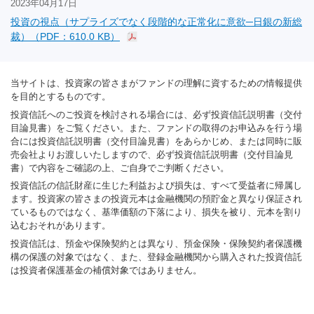
2023年04月17日
投資の視点（サプライズでなく段階的な正常化に意欲─日銀の新総
裁）（PDF：610.0 KB）
当サイトは、投資家の皆さまがファンドの理解に資するための情報提供
を目的とするものです。
投資信託へのご投資を検討される場合には、必ず投資信託説明書（交付
目論見書）をご覧ください。また、ファンドの取得のお申込みを行う場
合には投資信託説明書（交付目論見書）をあらかじめ、または同時に販
売会社よりお渡しいたしますので、必ず投資信託説明書（交付目論見
書）で内容をご確認の上、ご自身でご判断ください。
投資信託の信託財産に生じた利益および損失は、すべて受益者に帰属し
ます。投資家の皆さまの投資元本は金融機関の預貯金と異なり保証され
ているものではなく、基準価額の下落により、損失を被り、元本を割り
込むおそれがあります。
投資信託は、預金や保険契約とは異なり、預金保険・保険契約者保護機
構の保護の対象ではなく、また、登録金融機関から購入された投資信託
は投資者保護基金の補償対象ではありません。