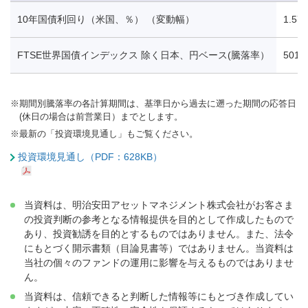
10年国債利回り（米国、％） （変動幅）
1.57
FTSE世界国債インデックス 除く日本、円ベース(騰落率）
501.
※
期間別騰落率の各計算期間は、基準日から過去に遡った期間の応答日
(休日の場合は前営業日）までとします。
※
最新の「投資環境見通し」もご覧ください。
投資環境見通し（PDF：628KB）
当資料は、明治安田アセットマネジメント株式会社がお客さま
の投資判断の参考となる情報提供を目的として作成したもので
あり、投資勧誘を目的とするものではありません。また、法令
にもとづく開示書類（目論見書等）ではありません。当資料は
当社の個々のファンドの運用に影響を与えるものではありませ
ん。
当資料は、信頼できると判断した情報等にもとづき作成してい