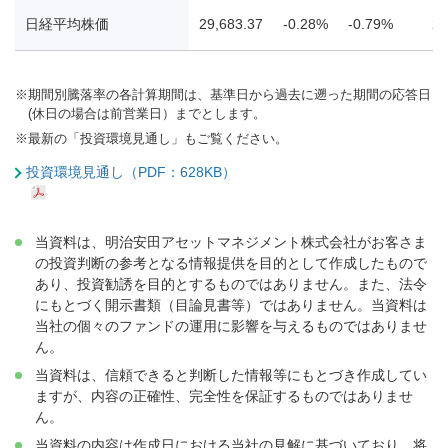
日経平均株価
29,683.37
-0.28%
-0.79%
26
※
期間別騰落率の各計算期間は、基準日から過去に遡った期間の応答日
(休日の場合は前営業日）までとします。
※
最新の「投資環境見通し」もご覧ください。
投資環境見通し（PDF：628KB）
当資料は、明治安田アセットマネジメント株式会社がお客さま
の投資判断の参考となる情報提供を目的として作成したもので
あり、投資勧誘を目的とするものではありません。また、法令
にもとづく開示書類（目論見書等）ではありません。当資料は
当社の個々のファンドの運用に影響を与えるものではありませ
ん。
当資料は、信頼できると判断した情報等にもとづき作成してい
ますが、内容の正確性、完全性を保証するものではありませ
ん。
当資料の内容は作成日における当社の見解に基づいており、将