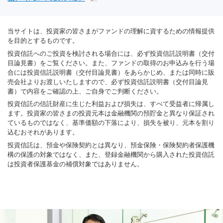
当サイトは、投資家の皆さまがファンドの理解に資するための情報提供
を目的とするものです。
投資信託へのご投資を検討される場合には、必ず投資信託説明書（交付
目論見書）をご覧ください。また、ファンドの取得のお申込みを行う場
合には投資信託説明書（交付目論見書）をあらかじめ、または同時に販
売会社よりお渡しいたしますので、必ず投資信託説明書（交付目論見
書）で内容をご確認の上、ご自身でご判断ください。
投資信託の信託財産に生じた利益および損失は、すべて受益者に帰属し
ます。投資家の皆さまの投資元本は金融機関の預貯金と異なり保証され
ているものではなく、基準価額の下落により、損失を被り、元本を割り
込むおそれがあります。
投資信託は、預金や保険契約とは異なり、預金保険・保険契約者保護機
構の保護の対象ではなく、また、登録金融機関から購入された投資信託
は投資者保護基金の補償対象ではありません。