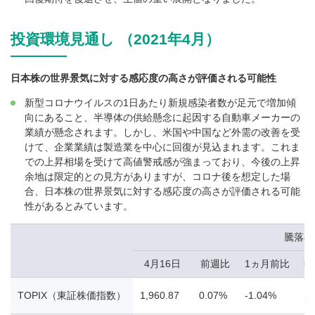
投資環境見通し （2021年4月）
日本株の世界景気に対する感応度の高さが評価される可能性
新型コロナウイルスの1日あたり新規感染者数が足元で増加傾
向にあること、半導体の供給懸念に起因する自動車メーカーの
業績が懸念されます。しかし、米国や中国など外需の改善を受
けて、企業業績は製造業を中心に回復が見込まれます。これま
での上昇相場を受けて高値警戒感が強まっており、今後の上昇
余地は限定的との見方がありますが、コロナ後を想定した場
合、日本株の世界景気に対する感応度の高さが評価される可能
性があるとみています。
騰落率
4月16日
前週比
1ヵ月前比
6
TOPIX（東証株価指数）
1,960.87
0.07%
-1.04%
21