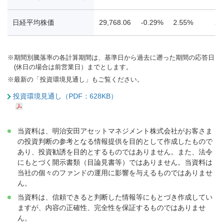
日経平均株価
29,768.06
-0.29%
2.55%
26
※
期間別騰落率の各計算期間は、基準日から過去に遡った期間の応答日
(休日の場合は前営業日）までとします。
※
最新の「投資環境見通し」もご覧ください。
投資環境見通し（PDF：628KB）
当資料は、明治安田アセットマネジメント株式会社がお客さま
の投資判断の参考となる情報提供を目的として作成したもので
あり、投資勧誘を目的とするものではありません。また、法令
にもとづく開示書類（目論見書等）ではありません。当資料は
当社の個々のファンドの運用に影響を与えるものではありませ
ん。
当資料は、信頼できると判断した情報等にもとづき作成してい
ますが、内容の正確性、完全性を保証するものではありませ
ん。