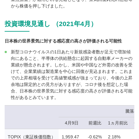
から株価を押し下げました。
投資環境見通し （2021年4月）
日本株の世界景気に対する感応度の高さが評価される可能性
新型コロナウイルスの1日あたり新規感染者数が足元で増加傾
向にあること、半導体の供給懸念に起因する自動車メーカーの
業績が懸念されます。しかし、米国や中国など外需の改善を受
けて、企業業績は製造業を中心に回復が見込まれます。これま
での上昇相場を受けて高値警戒感が強まっており、今後の上昇
余地は限定的との見方がありますが、コロナ後を想定した場
合、日本株の世界景気に対する感応度の高さが評価される可能
性があるとみています。
騰落率
4月9日
前週比
1ヵ月前比
6
TOPIX（東証株価指数）
1,959.47
-0.62%
2.18%
18