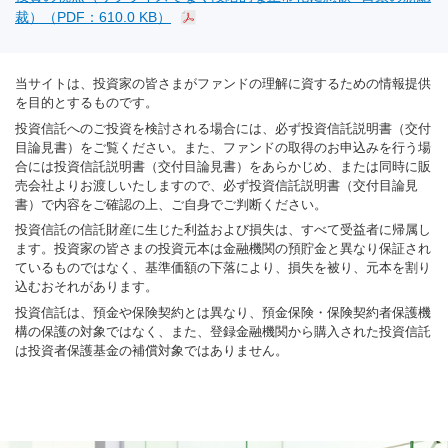
裁）（PDF：610.0 KB）
当サイトは、投資家の皆さまがファンドの理解に資するための情報提供
を目的とするものです。
投資信託へのご投資を検討される場合には、必ず投資信託説明書（交付
目論見書）をご覧ください。また、ファンドの取得のお申込みを行う場
合には投資信託説明書（交付目論見書）をあらかじめ、または同時に販
売会社よりお渡しいたしますので、必ず投資信託説明書（交付目論見
書）で内容をご確認の上、ご自身でご判断ください。
投資信託の信託財産に生じた利益および損失は、すべて受益者に帰属し
ます。投資家の皆さまの投資元本は金融機関の預貯金と異なり保証され
ているものではなく、基準価額の下落により、損失を被り、元本を割り
込むおそれがあります。
投資信託は、預金や保険契約とは異なり、預金保険・保険契約者保護機
構の保護の対象ではなく、また、登録金融機関から購入された投資信託
は投資者保護基金の補償対象ではありません。