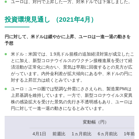
ユーロは、対円で上昇した一方、対米ドルでは下落しました。
投資環境見通し （2021年4月）
円に対して、米ドルは緩やかに上昇、ユーロは一進一退の動きを
予想
米ドル：米国では、1.9兆ドル規模の追加経済対策が成立したこ
とに加え、新型コロナウイルスのワクチン接種進展を受けて経
済活動が正常化に向かい、景気は早期に回復するとの見方が広
がっています。内外金利差が拡大傾向にある中、米ドルの円に
対する上昇圧力は続くとみています。
ユーロ：ユーロ圏では堅調な外需にささえられ、製造業PMIは
上昇基調を維持しています。一方で、新型コロナウイルス変異
株の感染拡大を受けた景気の先行き不透明感もあり、ユーロは
円に対して一進一退の動きになるとみています。
変動幅（円）
4月1日
前週比
1ヵ月前比
6ヵ月前比
1年前