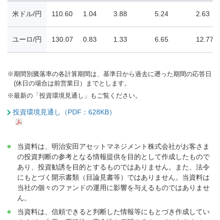
米ドル/円
110.60
1.04
3.88
5.24
2.63
ユーロ/円
130.07
0.83
1.33
6.65
12.77
※
期間別騰落率の各計算期間は、基準日から過去に遡った期間の応答日
(休日の場合は前営業日）までとします。
※
最新の「投資環境見通し」もご覧ください。
投資環境見通し（PDF：628KB）
当資料は、明治安田アセットマネジメント株式会社がお客さま
の投資判断の参考となる情報提供を目的として作成したもので
あり、投資勧誘を目的とするものではありません。また、法令
にもとづく開示書類（目論見書等）ではありません。当資料は
当社の個々のファンドの運用に影響を与えるものではありませ
ん。
当資料は、信頼できると判断した情報等にもとづき作成してい