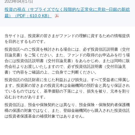
2023年04月17日
投資の視点（サプライズでなく段階的な正常化に意欲─日銀の新総
裁）（PDF：610.0 KB）
当サイトは、投資家の皆さまがファンドの理解に資するための情報提供
を目的とするものです。
投資信託へのご投資を検討される場合には、必ず投資信託説明書（交付
目論見書）をご覧ください。また、ファンドの取得のお申込みを行う場
合には投資信託説明書（交付目論見書）をあらかじめ、または同時に販
売会社よりお渡しいたしますので、必ず投資信託説明書（交付目論見
書）で内容をご確認の上、ご自身でご判断ください。
投資信託の信託財産に生じた利益および損失は、すべて受益者に帰属し
ます。投資家の皆さまの投資元本は金融機関の預貯金と異なり保証され
ているものではなく、基準価額の下落により、損失を被り、元本を割り
込むおそれがあります。
投資信託は、預金や保険契約とは異なり、預金保険・保険契約者保護機
構の保護の対象ではなく、また、登録金融機関から購入された投資信託
は投資者保護基金の補償対象ではありません。