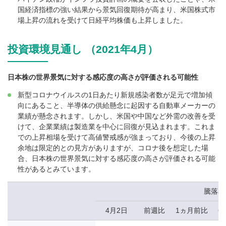
国経済指標の強い結果から景気回復期待が高まり、米国株式市
場上昇の流れを受けて日経平均株価も上昇しました。
投資環境見通し （2021年4月）
日本株の世界景気に対する感応度の高さが評価される可能性
新型コロナウイルスの1日あたり新規感染者数が足元で増加傾
向にあること、半導体の供給懸念に起因する自動車メーカーの
業績が懸念されます。しかし、米国や中国など外需の改善を受
けて、企業業績は製造業を中心に回復が見込まれます。これま
での上昇相場を受けて高値警戒感が強まっており、今後の上昇
余地は限定的との見方がありますが、コロナ後を想定した場
合、日本株の世界景気に対する感応度の高さが評価される可能
性があるとみています。
騰落率
4月2日
前週比
1ヵ月前比
6