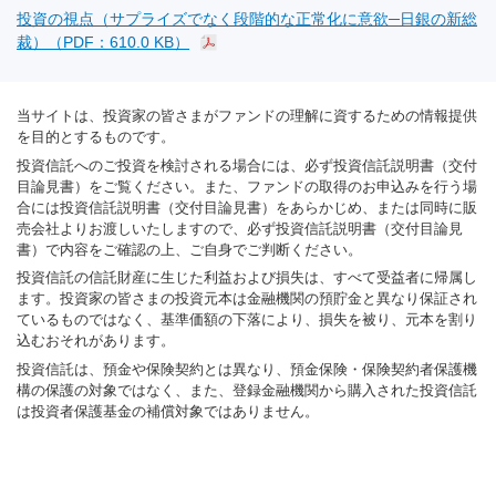
投資の視点（サプライズでなく段階的な正常化に意欲─日銀の新総
裁）（PDF：610.0 KB）
当サイトは、投資家の皆さまがファンドの理解に資するための情報提供
を目的とするものです。
投資信託へのご投資を検討される場合には、必ず投資信託説明書（交付
目論見書）をご覧ください。また、ファンドの取得のお申込みを行う場
合には投資信託説明書（交付目論見書）をあらかじめ、または同時に販
売会社よりお渡しいたしますので、必ず投資信託説明書（交付目論見
書）で内容をご確認の上、ご自身でご判断ください。
投資信託の信託財産に生じた利益および損失は、すべて受益者に帰属し
ます。投資家の皆さまの投資元本は金融機関の預貯金と異なり保証され
ているものではなく、基準価額の下落により、損失を被り、元本を割り
込むおそれがあります。
投資信託は、預金や保険契約とは異なり、預金保険・保険契約者保護機
構の保護の対象ではなく、また、登録金融機関から購入された投資信託
は投資者保護基金の補償対象ではありません。