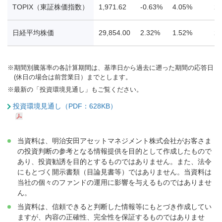
TOPIX（東証株価指数）
1,971.62
-0.63%
4.05%
22
日経平均株価
29,854.00
2.32%
1.52%
29
※
期間別騰落率の各計算期間は、基準日から過去に遡った期間の応答日
(休日の場合は前営業日）までとします。
※
最新の「投資環境見通し」もご覧ください。
投資環境見通し（PDF：628KB）
当資料は、明治安田アセットマネジメント株式会社がお客さま
の投資判断の参考となる情報提供を目的として作成したもので
あり、投資勧誘を目的とするものではありません。また、法令
にもとづく開示書類（目論見書等）ではありません。当資料は
当社の個々のファンドの運用に影響を与えるものではありませ
ん。
当資料は、信頼できると判断した情報等にもとづき作成してい
ますが、内容の正確性、完全性を保証するものではありませ