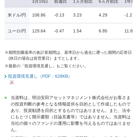
3月19日
前週比
1ヵ月前比
6ヵ月前比
1年前
米ドル/円
108.86
-0.13
3.23
4.29
-1.21
ユーロ/円
129.64
-0.47
1.54
6.85
11.86
※
期間別騰落率の各計算期間は、基準日から過去に遡った期間の応答日
(休日の場合は前営業日）までとします。
※
最新の「投資環境見通し」もご覧ください。
投資環境見通し（PDF：628KB）
当資料は、明治安田アセットマネジメント株式会社がお客さま
の投資判断の参考となる情報提供を目的として作成したもので
あり、投資勧誘を目的とするものではありません。また、法令
にもとづく開示書類（目論見書等）ではありません。当資料は
当社の個々のファンドの運用に影響を与えるものではありませ
ん。