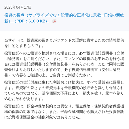
2023年04月17日
投資の視点（サプライズでなく段階的な正常化に意欲─日銀の新総
裁）（PDF：610.0 KB）
当サイトは、投資家の皆さまがファンドの理解に資するための情報提供
を目的とするものです。
投資信託へのご投資を検討される場合には、必ず投資信託説明書（交付
目論見書）をご覧ください。また、ファンドの取得のお申込みを行う場
合には投資信託説明書（交付目論見書）をあらかじめ、または同時に販
売会社よりお渡しいたしますので、必ず投資信託説明書（交付目論見
書）で内容をご確認の上、ご自身でご判断ください。
投資信託の信託財産に生じた利益および損失は、すべて受益者に帰属し
ます。投資家の皆さまの投資元本は金融機関の預貯金と異なり保証され
ているものではなく、基準価額の下落により、損失を被り、元本を割り
込むおそれがあります。
投資信託は、預金や保険契約とは異なり、預金保険・保険契約者保護機
構の保護の対象ではなく、また、登録金融機関から購入された投資信託
は投資者保護基金の補償対象ではありません。