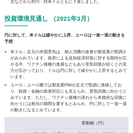
念などから対円・対米ドルともに下落しました。
投資環境見通し （2021年3月）
円に対して、米ドルは緩やかに上昇、ユーロは一進一退の動きを
予想
米ドル：足元の米国景気は、個人消費の改善や製造業の堅調さ
がみられています。政府による追加経済対策に対する期待が広
がる中、ワクチン接種の進展などもあり景気回復が続くとの見
方が広がっており、ドルは円に対して緩やかに上昇するとみて
います。
ユーロ：ユーロ圏では製造業PMIが足元で堅調に推移してお
り、財政・金融の政策対応にも支えられ、景気回復に向かうと
みています。ただし、ワクチン接種の遅れから本格的な回復に
向かうには相当の期間を要するとみられ、円に対して一進一退
の動きになるとみています。
変動幅（円）