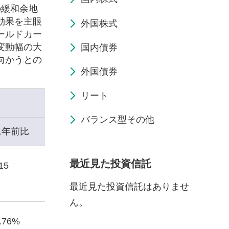
の緩和余地
効果を主眼
外国株式
ールドカー
変動幅の大
国内債券
向かうとの
外国債券
リート
バランス型その他
1年前比
最近見た投資信託
15
最近見た投資信託はありませ
ん。
1.76%