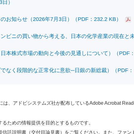
3日）
知らせ（2026年7月3日）（PDF：232.2 KB）
ビニの買い物から考える、日本の化学産業の現在と未来）（
本株式市場の動向と今後の見通しについて）（PDF：428
なく段階的な正常化に意欲─日銀の新総裁）（PDF：610
アドビシステムズ社が配布しているAdobe Acrobat Reader®が
するための情報提供を目的とするものです。
資信託説明書（交付目論見書）をご覧ください。また、ファン