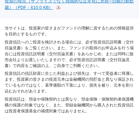
投資の視点（サプライズでなく段階的な正常化に意欲─日銀の新総
裁）（PDF：610.0 KB）
当サイトは、投資家の皆さまがファンドの理解に資するための情報提供
を目的とするものです。
投資信託へのご投資を検討される場合には、必ず投資信託説明書（交付
目論見書）をご覧ください。また、ファンドの取得のお申込みを行う場
合には投資信託説明書（交付目論見書）をあらかじめ、または同時に販
売会社よりお渡しいたしますので、必ず投資信託説明書（交付目論見
書）で内容をご確認の上、ご自身でご判断ください。
投資信託の信託財産に生じた利益および損失は、すべて受益者に帰属し
ます。投資家の皆さまの投資元本は金融機関の預貯金と異なり保証され
ているものではなく、基準価額の下落により、損失を被り、元本を割り
込むおそれがあります。
投資信託は、預金や保険契約とは異なり、預金保険・保険契約者保護機
構の保護の対象ではなく、また、登録金融機関から購入された投資信託
は投資者保護基金の補償対象ではありません。