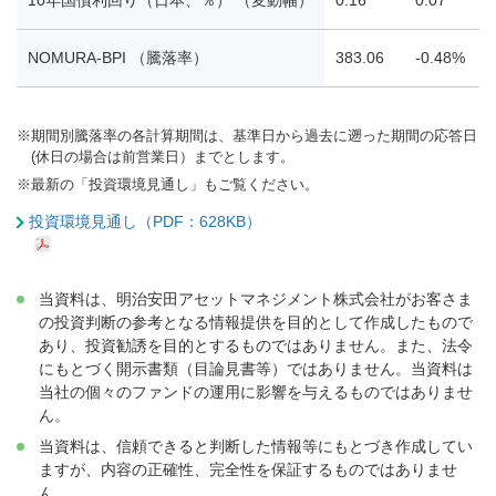
NOMURA-BPI （騰落率）
383.06
-0.48%
-
※
期間別騰落率の各計算期間は、基準日から過去に遡った期間の応答日
(休日の場合は前営業日）までとします。
※
最新の「投資環境見通し」もご覧ください。
投資環境見通し（PDF：628KB）
当資料は、明治安田アセットマネジメント株式会社がお客さま
の投資判断の参考となる情報提供を目的として作成したもので
あり、投資勧誘を目的とするものではありません。また、法令
にもとづく開示書類（目論見書等）ではありません。当資料は
当社の個々のファンドの運用に影響を与えるものではありませ
ん。
当資料は、信頼できると判断した情報等にもとづき作成してい
ますが、内容の正確性、完全性を保証するものではありませ
ん。