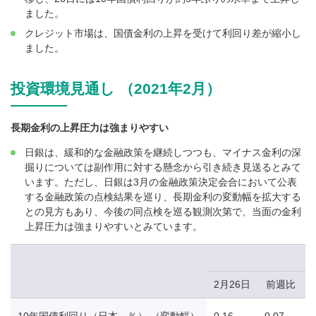
ました。
クレジット市場は、国債金利の上昇を受けて利回り差が縮小し
ました。
投資環境見通し （2021年2月）
長期金利の上昇圧力は強まりやすい
日銀は、緩和的な金融政策を継続しつつも、マイナス金利の深
掘りについては副作用に対する懸念から引き続き見送るとみて
います。ただし、日銀は3月の金融政策決定会合において公表
する金融政策の点検結果を巡り、長期金利の変動幅を拡大する
との見方もあり、今後の同点検を巡る観測次第で、当面の金利
上昇圧力は強まりやすいとみています。
2月26日
前週比
10年国債利回り（日本、％） （変動幅）
0.16
0.07
0