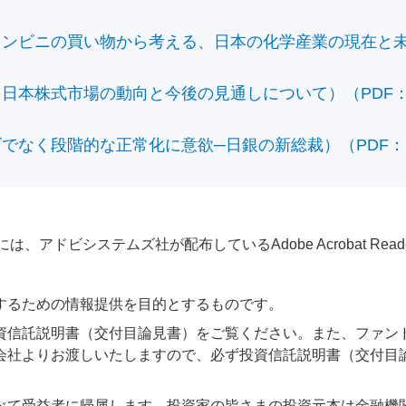
ビニの買い物から考える、日本の化学産業の現在と未来）（
本株式市場の動向と今後の見通しについて）（PDF：428
なく段階的な正常化に意欲─日銀の新総裁）（PDF：610
アドビシステムズ社が配布しているAdobe Acrobat Reader®が
するための情報提供を目的とするものです。
資信託説明書（交付目論見書）をご覧ください。また、ファン
会社よりお渡しいたしますので、必ず投資信託説明書（交付目
べて受益者に帰属します。投資家の皆さまの投資元本は金融機