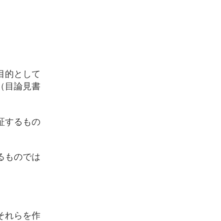
目的として
（目論見書
証するもの
るものでは
それらを作