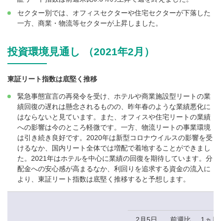
セクター別では、オフィスセクターや住宅セクターが下落した
一方、商業・物流等セクターが上昇しました。
投資環境見通し （2021年2月）
東証リート指数は底堅く推移
緊急事態宣言の再発令を受け、ホテルや商業施設型リートの業
績回復の遅れは懸念されるものの、昨年春のような業績悪化に
はならないと見ています。また、オフィスや住宅リートの業績
への影響は今のところ軽微です。一方、物流リートの事業環境
は引き続き良好です。2020年は新型コロナウイルスの影響を受
けるなか、国内リート全体では増配で着地することができまし
た。2021年はホテルを中心に業績の回復を期待しています。分
配金への安心感が高まるなか、利回りを追求する資金の流入に
より、東証リート指数は底堅く推移すると予想します。
2月5日
前週比
1ヵ月