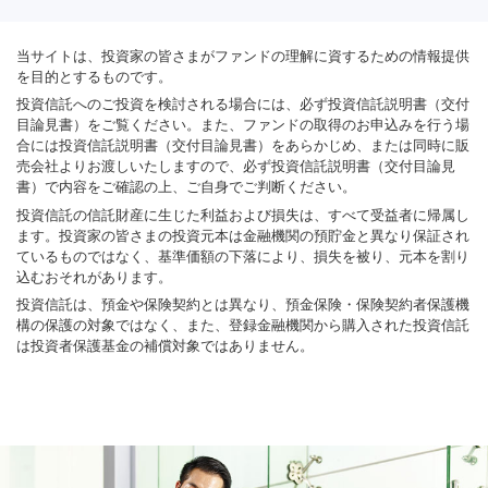
当サイトは、投資家の皆さまがファンドの理解に資するための情報提供
を目的とするものです。
投資信託へのご投資を検討される場合には、必ず投資信託説明書（交付
目論見書）をご覧ください。また、ファンドの取得のお申込みを行う場
合には投資信託説明書（交付目論見書）をあらかじめ、または同時に販
売会社よりお渡しいたしますので、必ず投資信託説明書（交付目論見
書）で内容をご確認の上、ご自身でご判断ください。
投資信託の信託財産に生じた利益および損失は、すべて受益者に帰属し
ます。投資家の皆さまの投資元本は金融機関の預貯金と異なり保証され
ているものではなく、基準価額の下落により、損失を被り、元本を割り
込むおそれがあります。
投資信託は、預金や保険契約とは異なり、預金保険・保険契約者保護機
構の保護の対象ではなく、また、登録金融機関から購入された投資信託
は投資者保護基金の補償対象ではありません。