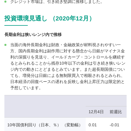
クレジット市場は、引き続き堅調に推移しました。
投資環境見通し （2020年12月）
長期金利は狭いレンジ内で推移
当面の海外長期金利は財政・金融政策が材料視されやすい一
方、国内長期金利は副作用に対する懸念から日銀がマイナス金
利の深掘りを見送り、イールドカーブ・コントロールを継続す
るとみられることから残存10年以下の金利は引き続き狭いレン
ジ内での動きにとどまるとみています。また超長期国債につい
ても、増発分は日銀による無制限買入で相殺されるとみられ、
日本経済の回復ペースの遅れを反映し金利上昇圧力は限定的と
予想しています。
12月4日
前週比
10年国債利回り（日本、％） （変動幅）
0.01
-0.01
-