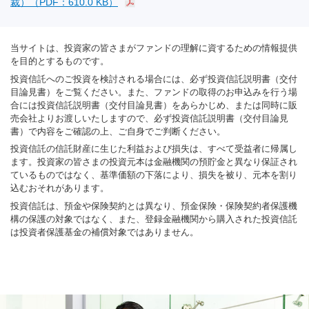
裁）（PDF：610.0 KB）
当サイトは、投資家の皆さまがファンドの理解に資するための情報提供
を目的とするものです。
投資信託へのご投資を検討される場合には、必ず投資信託説明書（交付
目論見書）をご覧ください。また、ファンドの取得のお申込みを行う場
合には投資信託説明書（交付目論見書）をあらかじめ、または同時に販
売会社よりお渡しいたしますので、必ず投資信託説明書（交付目論見
書）で内容をご確認の上、ご自身でご判断ください。
投資信託の信託財産に生じた利益および損失は、すべて受益者に帰属し
ます。投資家の皆さまの投資元本は金融機関の預貯金と異なり保証され
ているものではなく、基準価額の下落により、損失を被り、元本を割り
込むおそれがあります。
投資信託は、預金や保険契約とは異なり、預金保険・保険契約者保護機
構の保護の対象ではなく、また、登録金融機関から購入された投資信託
は投資者保護基金の補償対象ではありません。