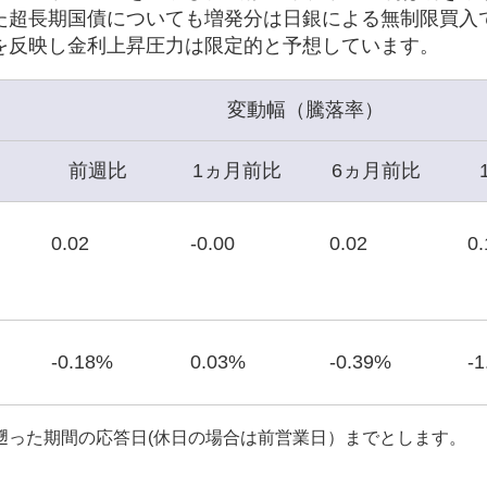
た超長期国債についても増発分は日銀による無制限買入
を反映し金利上昇圧力は限定的と予想しています。
変動幅（騰落率）
前週比
1ヵ月前比
6ヵ月前比
0.02
-0.00
0.02
0.
-0.18%
0.03%
-0.39%
-
遡った期間の応答日(休日の場合は前営業日）までとします。