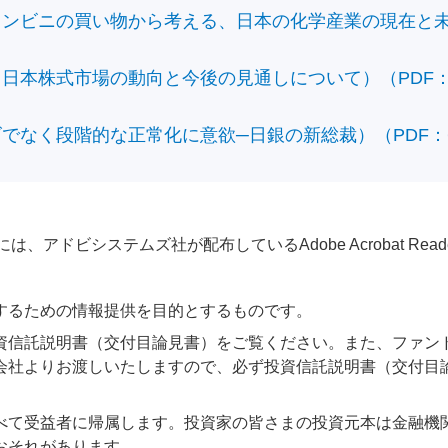
ビニの買い物から考える、日本の化学産業の現在と未来）（
本株式市場の動向と今後の見通しについて）（PDF：428
なく段階的な正常化に意欲─日銀の新総裁）（PDF：610
アドビシステムズ社が配布しているAdobe Acrobat Reader®が
するための情報提供を目的とするものです。
資信託説明書（交付目論見書）をご覧ください。また、ファン
会社よりお渡しいたしますので、必ず投資信託説明書（交付目
べて受益者に帰属します。投資家の皆さまの投資元本は金融機
おそれがあります。