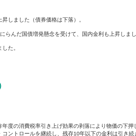
上昇しました（債券価格は下落）。
をにらんだ国債増発懸念を受けて、国内金利も上昇しま
ました。
）
昨年度の消費税率引き上げ効果の剥落により物価の下押
・コントロールを継続し、残存10年以下の金利は引き続