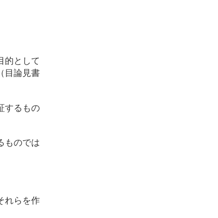
目的として
（目論見書
証するもの
るものでは
それらを作