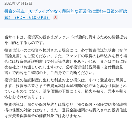
2023年04月17日
投資の視点（サプライズでなく段階的な正常化に意欲─日銀の新総
裁）（PDF：610.0 KB）
当サイトは、投資家の皆さまがファンドの理解に資するための情報提供
を目的とするものです。
投資信託へのご投資を検討される場合には、必ず投資信託説明書（交付
目論見書）をご覧ください。また、ファンドの取得のお申込みを行う場
合には投資信託説明書（交付目論見書）をあらかじめ、または同時に販
売会社よりお渡しいたしますので、必ず投資信託説明書（交付目論見
書）で内容をご確認の上、ご自身でご判断ください。
投資信託の信託財産に生じた利益および損失は、すべて受益者に帰属し
ます。投資家の皆さまの投資元本は金融機関の預貯金と異なり保証され
ているものではなく、基準価額の下落により、損失を被り、元本を割り
込むおそれがあります。
投資信託は、預金や保険契約とは異なり、預金保険・保険契約者保護機
構の保護の対象ではなく、また、登録金融機関から購入された投資信託
は投資者保護基金の補償対象ではありません。