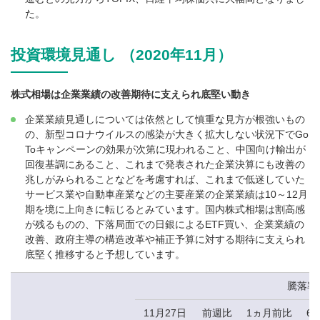
た。
投資環境見通し （2020年11月）
株式相場は企業業績の改善期待に支えられ底堅い動き
企業業績見通しについては依然として慎重な見方が根強いもの
の、新型コロナウイルスの感染が大きく拡大しない状況下でGo
Toキャンペーンの効果が次第に現われること、中国向け輸出が
回復基調にあること、これまで発表された企業決算にも改善の
兆しがみられることなどを考慮すれば、これまで低迷していた
サービス業や自動車産業などの主要産業の企業業績は10～12月
期を境に上向きに転じるとみています。国内株式相場は割高感
が残るものの、下落局面での日銀によるETF買い、企業業績の
改善、政府主導の構造改革や補正予算に対する期待に支えられ
底堅く推移すると予想しています。
騰落率
11月27日
前週比
1ヵ月前比
6