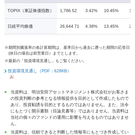
TOPIX（東証株価指数）
1,786.52
3.42%
10.45%
15
日経平均株価
26,644.71
4.38%
13.45%
24
※
期間別騰落率の各計算期間は、基準日から過去に遡った期間の応答日
(休日の場合は前営業日）までとします。
※
最新の「投資環境見通し」もご覧ください。
投資環境見通し（PDF：628KB）
当資料は、明治安田アセットマネジメント株式会社がお客さま
の投資判断の参考となる情報提供を目的として作成したもので
あり、投資勧誘を目的とするものではありません。また、法令
にもとづく開示書類（目論見書等）ではありません。当資料は
当社の個々のファンドの運用に影響を与えるものではありませ
ん。
当資料は、信頼できると判断した情報等にもとづき作成してい