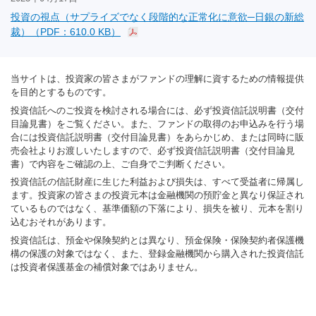
投資の視点（サプライズでなく段階的な正常化に意欲─日銀の新総
裁）（PDF：610.0 KB）
当サイトは、投資家の皆さまがファンドの理解に資するための情報提供
を目的とするものです。
投資信託へのご投資を検討される場合には、必ず投資信託説明書（交付
目論見書）をご覧ください。また、ファンドの取得のお申込みを行う場
合には投資信託説明書（交付目論見書）をあらかじめ、または同時に販
売会社よりお渡しいたしますので、必ず投資信託説明書（交付目論見
書）で内容をご確認の上、ご自身でご判断ください。
投資信託の信託財産に生じた利益および損失は、すべて受益者に帰属し
ます。投資家の皆さまの投資元本は金融機関の預貯金と異なり保証され
ているものではなく、基準価額の下落により、損失を被り、元本を割り
込むおそれがあります。
投資信託は、預金や保険契約とは異なり、預金保険・保険契約者保護機
構の保護の対象ではなく、また、登録金融機関から購入された投資信託
は投資者保護基金の補償対象ではありません。