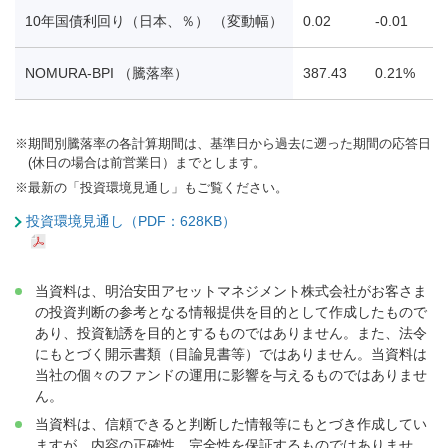
10年国債利回り（日本、％） （変動幅）
0.02
-0.01
-
NOMURA-BPI （騰落率）
387.43
0.21%
0
※
期間別騰落率の各計算期間は、基準日から過去に遡った期間の応答日
(休日の場合は前営業日）までとします。
※
最新の「投資環境見通し」もご覧ください。
投資環境見通し（PDF：628KB）
当資料は、明治安田アセットマネジメント株式会社がお客さま
の投資判断の参考となる情報提供を目的として作成したもので
あり、投資勧誘を目的とするものではありません。また、法令
にもとづく開示書類（目論見書等）ではありません。当資料は
当社の個々のファンドの運用に影響を与えるものではありませ
ん。
当資料は、信頼できると判断した情報等にもとづき作成してい
ますが、内容の正確性、完全性を保証するものではありませ