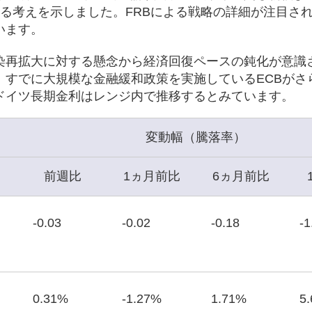
る考えを示しました。FRBによる戦略の詳細が注目さ
います。
染再拡大に対する懸念から経済回復ペースの鈍化が意識
、すでに大規模な金融緩和政策を実施しているECBがさ
ドイツ長期金利はレンジ内で推移するとみています。
変動幅（騰落率）
前週比
1ヵ月前比
6ヵ月前比
-0.03
-0.02
-0.18
-1
0.31%
-1.27%
1.71%
5