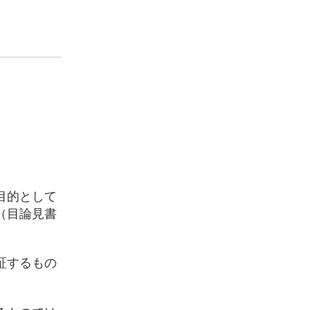
目的として
（目論見書
証するもの