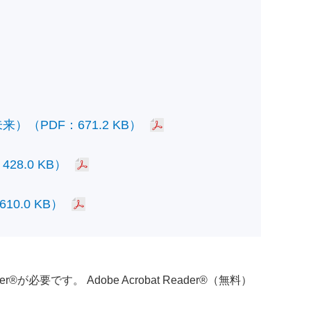
PDF：671.2 KB）
.0 KB）
.0 KB）
必要です。 Adobe Acrobat Reader®（無料）