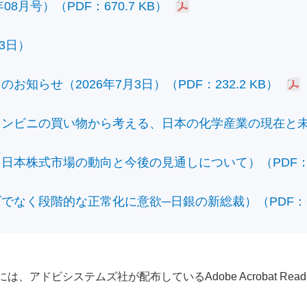
8月号）（PDF：670.7 KB）
3日）
知らせ（2026年7月3日）（PDF：232.2 KB）
ビニの買い物から考える、日本の化学産業の現在と未来）（
本株式市場の動向と今後の見通しについて）（PDF：428
なく段階的な正常化に意欲─日銀の新総裁）（PDF：610
アドビシステムズ社が配布しているAdobe Acrobat Reader®が